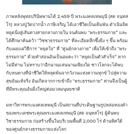
ภาพหลังพุทธปรินิพพานได้ 2,459 ปี พระมงคลเทพมุนี (สด จนฺทส
โร) หลวงปู่วัดปากน้ำ ภาษีเจริญ ได้เอาชีวิตเป็นเดิมพัน ดำเนินจิต
หยุดนิ่งสู่เส้นทางสายกลางภายใน จนค้นพบ “พระธรรมกาย” และ
ได้ศึกษาค้นคว้า “วิชชาธรรมกาย” ที่ละเอียดลึกซึ้งยิ่ง ๆ ขึ้น พร้อม
กับเผยแผ่วิธีการ “หยุดใจ” ที่ “ศูนย์กลางกาย” เพื่อให้เข้าถึง “พระ
ธรรมกาย” ด้วยคำสอนอันเป็นอมตะว่า “หยุดเป็นตัวสำเร็จ” หาก
ไม่มีท่าน ไม่ทราบว่าอีกนานแสนนานเพียงใด ชาวโลกจะได้พบ
กับหนทางที่นำชีวิตให้หลุดพ้นจากวังวนแห่งความทุกข์ ไปสุ่ความ
สุขอันแท้จริง อันเกิดจากการเข้าถึง “พระธรรมกาย” ท่านจึงเป็นผู้
ที่มีพระคุณอันยิ่งใหญ่ต่อมวลมนุษยชาติ
มหาวิหารพระมงคลเทพมุนี เป็นสถานที่ประดิษฐานรูปหล่อทองคำ
ของพระเดชพระคุณพระมงคลเทพมุนี (สด จนฺทสโร) ผู้ค้นพบ
วิชาธรรมกาย ก่อสร้างขึ้นในบริเวณพื้นที่ 2,000 ไร่ ด้านทิศใต้
ของศูนย์กลางธรรมกายแห่งโลก