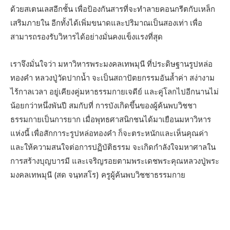
ด้วยสเตนเลสอีกชั้น เพื่อป้องกันสารที่จะทำลายคอนกรีตกับเหล็ก
เสริมภายใน อีกทั้งได้เพิ่มขนาดและปริมาณเป็นสองเท่า เพื่อ
สามารถรองรับวิหารได้อย่างมั่นคงแข็งแรงที่สุด
เราจึงมั่นใจว่า มหาวิหารพระมงคลเทพมุนี ที่ประดิษฐานรูปหล่อ
ทองคำ หลวงปู่วัดปากน้ำ จะเป็นสถาปัตยกรรมอันล้ำค่า สง่างาม
ไร้กาลเวลา อยู่เคียงคู่มหาธรรมกายเจดีย์ และคู่โลกไปอีกนานไม่
น้อยกว่าหนึ่งพันปี สมกับที่ การบังเกิดขึ้นของผู้ค้นพบวิชชา
ธรรมกายเป็นการยาก เมื่อพุทธศาสนิกชนได้มาเยือนมหาวิหาร
แห่งนี้ เพื่อสักการะรูปหล่อทองคำ ก็จะตระหนักและเห็นคุณค่า
และให้ความสนใจต่อการปฏิบัติธรรม จะเกิดกำลังใจมหาศาลใน
การสร้างบุญบารมี และเจริญรอยตามพระเดชพระคุณหลวงปู่พระ
มงคลเทพมุนี (สด จนฺทสโร) ครูผู้ค้นพบวิชชาธรรมกาย