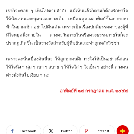
เราก็จะค่อย ๆ เห็นไปตามลำดับ แม้เห็นแล้วก็ตามก็ต้องรักษาใจ
ให้นิ่งแน่นและนุ่มนวลอย่างเดิม เหมือนดูดวงอาทิตย์ขึ้นจากขอบ
ฟ้าในยามเช้า อย่าไปตื่นเต้น เพราะเป็นเรื่องปกติธรรมดาของผู้ที่
มีใจหยุดนิ่งภายใน ดวงตะวันภายในหรือดวงธรรมภายในก็จะ
ปรากฏเกิดขึ้น เป็นรางวัลสำหรับผู้ที่ขยันและทำถูกหลักวิชชา
เพราะฉะนั้นเบื้องต้นนี้นะ ให้ลูกทุกคนฝึกวางใจให้เป็นอย่างนี้ก่อน
ให้ใจนิ่ง ๆ นุ่ม ๆ เบา ๆ สบาย ๆ ให้ใจใส ๆ ใจเย็น ๆ อย่างนี้ ต่างคน
ต่างนั่งกันไปเงียบ ๆ นะ
อาทิตย์ที่ ๒๔ กรกฎาคม พ.ศ. ๒๕๕๔
Facebook
Twitter
Pinterest