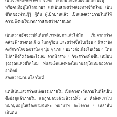
เป็นชีวิตที่แตกต่างจากชีวิตเก่าที่เหมือนกับคนยังนอนหลับอยู่
หรือคนที่อยู่ในโลกมายา แต่เป็นแสงสว่างส่องทางชีวิตใหม่ เป็น
ชีวิตของท่านผู้รู้ ผู้ตื่น ผู้เบิกบานแล้ว เป็นแสงสว่างภายในที่ให้
ความพึงพอใจมากกว่าแสงสว่างภายนอก
เป็นความอัศจรรย์ทีเดียวที่เราหลับตาแล้วไม่มืด เริ่มจากสว่าง
คล้ายฟ้าสางตอนตี ๕ ในฤดูร้อน และสว่างขึ้นไปเรื่อย ๆ ถ้าเรายัง
คงรักษาใจของเรานิ่ง ๆ นุ่ม ๆ นาน ๆ อย่างต่อเนื่องไปเรื่อย ๆ โดย
ไม่คำนึงถึงเรื่องอะไรเลย จากฟ้าสาง ๆ ก็จะสว่างเพิ่มขึ้น เหมือน
รุ่งอรุณแห่งชีวิตใหม่ ที่แสงเงินแสงทองในยามอรุโณทัยของดวง
อาทิตย์
ส่องสว่างมาบนโลกใบนี้
แต่นี่เป็นแสงสว่างแห่งธรรมภายใน เป็นดวงตะวันภายในที่ใสเย็น
ซึ่งมีอยู่แล้วภายใน แต่ถูกบดบังด้วยนิวรณ์ทั้ง ๕ คือสิ่งที่เราไป
หมกมุ่นอยู่ในเรื่องกามฉันทะ พยาบาท อะไรต่าง ๆ เหล่านั้น
เป็นต้น