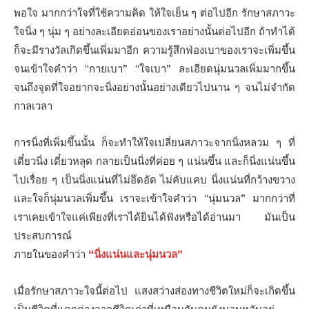
พอใจ มากกว่าใจที่ใช้ความคิด ให้ใจเย็น ๆ ต่อไปอีก รักษาสภาวะ
ใจนิ่ง ๆ นุ่ม ๆ อย่างละเอียดอ่อนของเราอย่างนั้นต่อไปอีก ถ้าทำได้
ก็จะมีรางวัลเกิดขึ้นเพิ่มมาอีก ความรู้สึกฟ่องเบาของเราจะเพิ่มขึ้น
จนเข้าใจคำว่า “กายเบา” “ใจเบา” ละเอียดนุ่มนวลเพิ่มมากขึ้น
จนถึงจุดที่ใจอยากจะนิ่งอย่างนั้นอย่างเดียวไปนาน ๆ จนไม่จำกัด
กาลเวลา
การนิ่งที่เพิ่มขึ้นนั้น ก็จะทำให้ใจเปลี่ยนสภาวะจากนิ่งหลวม ๆ ที่
เดี๋ยวนิ่ง เดี๋ยวหลุด กลายเป็นนิ่งที่ค่อย ๆ แน่นขึ้น และก็นิ่งแน่นขึ้น
ไปเรื่อย ๆ เป็นนิ่งแน่นที่ไม่อึดอัด ไม่คับแคบ นิ่งแน่นที่กว้างขวาง
และใจก็นุ่มนวลเพิ่มขึ้น เราจะเข้าใจคำว่า “นุ่มนวล” มากกว่าที่
เราเคยเข้าใจแค่เพียงที่เราได้ยินได้ฟังหรือได้อ่านมา มันเป็น
ประสบการณ์
ภายในของคำว่า
“นิ่งแน่นและนุ่มนวล”
เมื่อรักษาสภาวะใจนี้ต่อไป แสงสว่างส่องทางชีวิตใหม่ก็จะเกิดขึ้น