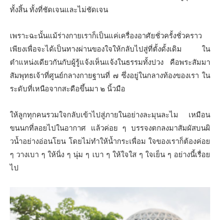
ทั้งสิ้น ทั้งที่ชัดเจนและไม่ชัดเจน
เพราะฉะนั้นแม้ร่างกายเราก็เป็นแค่เครื่องอาศัยชั่วครั้งชั่วคราว
เพียงเพื่อจะได้เป็นทางผ่านของใจให้กลับไปสู่ที่ตั้งดั้งเดิม ใน
ตำแหน่งเดียวกันกับผู้รู้แจ้งเห็นแจ้งในธรรมทั้งปวง คือพระสัมมา
สัมพุทธเจ้าที่ศูนย์กลางกายฐานที่ ๗ ซึ่งอยู่ในกลางท้องของเรา ใน
ระดับที่เหนือจากสะดือขึ้นมา ๒ นิ้วมือ
ให้ลูกทุกคนรวมใจกลับเข้าไปสู่ภายในอย่างละมุนละไม เหมือน
ขนนกที่ลอยไปในอากาศ แล้วค่อย ๆ บรรจงตกลงมาสัมผัสบนผิ
วนํ้าอย่างอ่อนโยน โดยไม่ทำให้นํ้ากระเพื่อม ใจของเราก็ต้องค่อย
ๆ วางเบา ๆ ให้นิ่ง ๆ นุ่ม ๆ เบา ๆ ให้ใจใส ๆ ใจเย็น ๆ อย่างนี้เรื่อย
ไป