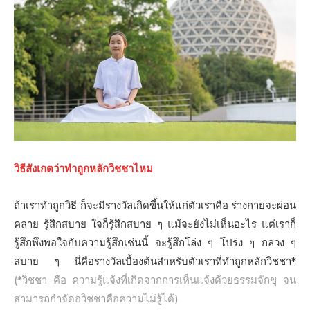
วิธีสังเกตว่าทำถูกหลักวิชชาไหม
ถ้าเราทำถูกวิธี ก็จะมีรางวัลเกิดขึ้นให้แก่ตัวเราคือ ร่างกายจะผ่อน
คลาย รู้สึกสบาย ใจก็รู้สึกสบาย ๆ แม้จะยังไม่เห็นอะไร แต่เราก็
รู้สึกพึงพอใจกับความรู้สึกเช่นนี้ จะรู้สึกโล่ง ๆ โปร่ง ๆ กลวง ๆ
สบาย ๆ นี่คือรางวัลเบื้องต้นสำหรับตัวเราที่ทำถูกหลักวิชชา*
(*วิชชา คือ ความรู้แจ้งที่เกิดจากการเห็นแจ้งด้วยธรรมจักขุ จน
สามารถกำจัดอวิชชาคือความไม่รู้ได้)