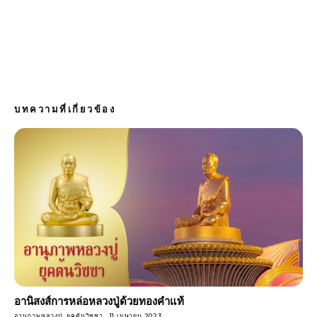
บทความที่เกี่ยวข้อง
อานิสงส์การหล่อหลวงปู่ด้วยทองคำแท้
อานุภาพหลวงปู่..ยุคต้นวิชชา
11 เมษายน 2023