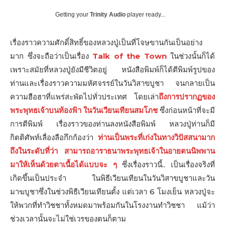
Getting your
Trinity Audio
player ready...
เรื่องราวความศักดิ์สิทธิ์ของหลวงปู่เป็นที่โจษขานกันเป็นอย่าง
มาก ซึ่งจะถือว่าเป็นเรื่อง
Talk of the Town
ในช่วงนั้นก็ได้
เพราะสมัยที่หลวงปู่ยังมีชีวิตอยู่ หนังสือพิมพ์ก็ได้ตีพิมพ์รูปของ
ท่านและเรื่องราวความมหัศจรรย์ในวันวิสาขบูชา จนกลายเป็น
ความฮือฮาที่แพร่สะพัดไปทั่วประเทศ โดยเล่า
ถึงการปรากฏของ
พระพุทธเจ้าบนท้องฟ้า ในวันเวียนเทียนสมโภช
ซึ่งก่อนหน้าที่จะมี
การตีพิมพ์ เรื่องราวของท่านลงหนังสือพิมพ์ หลวงปู่ท่านก็มี
กิตติศัพท์เลื่องลือกึกก้องว่า
ท่านเป็นพระที่เก่งในทางวิปัสสนามาก
ถึงในระดับที่ว่า สามารถอาราธนาพระพุทธเจ้าในอายตนนิพพาน
มาให้เห็นด้วยตาเนื้อได้แบบจะ ๆ
ซึ่งเรื่องราวนี้.. เป็นเรื่องจริงที่
เกิดขึ้นเป็นประจำ ในพิธีเวียนเทียนในวันวิสาขบูชาและวัน
มาฆบูชาซึ่งในช่วงพิธีเวียนเทียนตั้ง แต่เวลา 6 โมงเย็น หลวงปู่จะ
ให้พวกที่ทำวิชชาทั้งหมดมาพร้อมกันในโรงงานทำวิชชา แม้ว่า
ช่วงเวลานั้นจะไม่ใช่เวรของตนก็ตาม