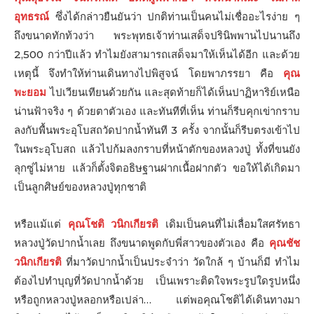
อุทธรณ์
ซึ่งได้กล่าวยืนยันว่า ปกติท่านเป็นคนไม่เชื่ออะไรง่าย ๆ
ถึงขนาดทักท้วงว่า พระพุทธเจ้าท่านเสด็จปรินิพพานไปนานถึง
2,500 กว่าปีแล้ว ทำไมยังสามารถเสด็จมาให้เห็นได้อีก และด้วย
เหตุนี้ จึงทำให้ท่านเดินทางไปพิสูจน์ โดยพาภรรยา คือ
คุณ
พะยอม
ไปเวียนเทียนด้วยกัน และสุดท้ายก็ได้เห็นปาฏิหาริย์เหนือ
น่านฟ้าจริง ๆ ด้วยตาตัวเอง และทันทีที่เห็น ท่านก็รีบคุกเข่ากราบ
ลงกับพื้นพระอุโบสถวัดปากนํ้าทันที 3 ครั้ง จากนั้นก็รีบตรงเข้าไป
ในพระอุโบสถ แล้วไปก้มลงกราบที่หน้าตักของหลวงปู่ ทั้งที่ขนยัง
ลุกซู่ไม่หาย แล้วก็ตั้งจิตอธิษฐานฝากเนื้อฝากตัว ขอให้ได้เกิดมา
เป็นลูกศิษย์ของหลวงปู่ทุกชาติ
หรือแม้แต่
คุณโชติ วนิกเกียรติ
เดิมเป็นคนที่ไม่เลื่อมใสศรัทธา
หลวงปู่วัดปากนํ้าเลย ถึงขนาดพูดกับพี่สาวของตัวเอง คือ
คุณชัช
วนิกเกียรติ
ที่มาวัดปากนํ้าเป็นประจำว่า วัดใกล้ ๆ บ้านก็มี ทำไม
ต้องไปทำบุญที่วัดปากนํ้าด้วย เป็นเพราะติดใจพระรูปใดรูปหนึ่ง
หรือถูกหลวงปู่หลอกหรือเปล่า… แต่พอคุณโชติได้เดินทางมา