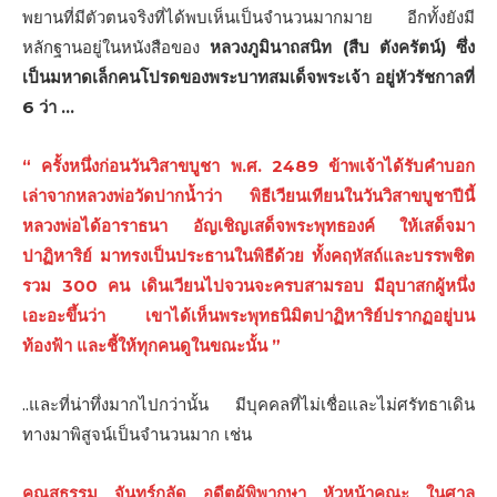
พยานที่มีตัวตนจริงที่ได้พบเห็นเป็นจำนวนมากมาย อีกทั้งยังมี
หลักฐานอยู่ในหนังสือของ
หลวงภูมินาถสนิท (สืบ ตังครัตน์) ซึ่ง
เป็นมหาดเล็กคนโปรดของพระบาทสมเด็จพระเจ้า อยู่หัวรัชกาลที่
6 ว่า …
“ ครั้งหนึ่งก่อนวันวิสาขบูชา พ.ศ. 2489 ข้าพเจ้าได้รับคำบอก
เล่าจากหลวงพ่อวัดปากนํ้าว่า พิธีเวียนเทียนในวันวิสาขบูชาปีนี้
หลวงพ่อได้อาราธนา อัญเชิญเสด็จพระพุทธองค์ ให้เสด็จมา
ปาฏิหาริย์ มาทรงเป็นประธานในพิธีด้วย ทั้งคฤหัสถ์และบรรพชิต
รวม 300 คน เดินเวียนไปจวนจะครบสามรอบ มีอุบาสกผู้หนึ่ง
เอะอะขึ้นว่า เขาได้เห็นพระพุทธนิมิตปาฏิหาริย์ปรากฏอยู่บน
ท้องฟ้า และชี้ให้ทุกคนดูในขณะนั้น ”
..และที่น่าทึ่งมากไปกว่านั้น มีบุคคลที่ไม่เชื่อและไม่ศรัทธาเดิน
ทางมาพิสูจน์เป็นจำนวนมาก เช่น
คุณสุธรรม จันทร์กลัด อดีตผู้พิพากษา หัวหน้าคณะ
ในศาล