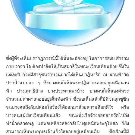
ซึ่งผู้ที่จะเห็นปรากฏการณ์นี้ได้นั้นจะต้องอยู่ ในอาการสงบ สำรวม
กาย วาจา ใจ ต้องทำจิตให้เป็นสมาธิในขณะเวียนเทียนด้วย ซึ่งใน
แต่ละปี ก็จะมีสาธุชนจำนวนมากได้เห็นปาฏิหาริย์ ณ น่านฟ้าวัด
ปากนํ้าแบบจะ ๆ ซึ่งบางคนก็เห็นพระปฏิมากรลอยอยู่เหนือน่าน
ฟ้า ปางสมาธิบ้าง ปางประทานพรบ้าง บางคนก็เห็นองค์พระ
จำนวนมหาศาลลอยอยู่เต็มท้องฟ้า ซึ่งพอเห็นแล้วก็ปีติขนลุกชูชัน
จนบางคนถึงกับปล่อยโฮร้องไห้ออกมาด้วยความดีอกดีใจ หรือ
บางคนแม้เลิกเวียนเทียนแล้ว ขณะนั่งเรือจ้างออกจากวัดไปถึง
ท่านํ้าตลาดพลู แต่พอเหลียวหลังกลับไปดูเหนือพระอุโบสถ ก็ยัง
สามารถเห็นพระพุทธเจ้าแก้วใสลอยอยู่เหมือนเดิม ซึ่งเรื่องนี้มี