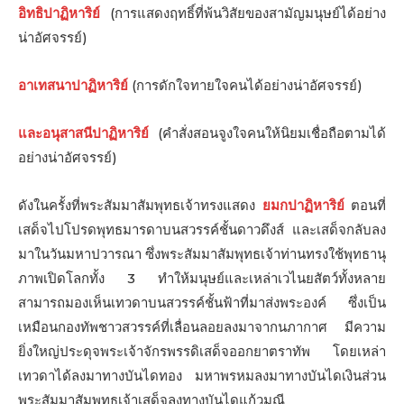
อิทธิปาฏิหาริย์
(การแสดงฤทธิ์ที่พ้นวิสัยของสามัญมนุษย์ได้อย่าง
น่าอัศจรรย์)
อาเทสนาปาฏิหาริย์
(การดักใจทายใจคนได้อย่างน่าอัศจรรย์)
และอนุสาสนีปาฏิหาริย์
(คำสั่งสอนจูงใจคนให้นิยมเชื่อถือตามได้
อย่างน่าอัศจรรย์)
ดังในครั้งที่พระสัมมาสัมพุทธเจ้าทรงแสดง
ยมกปาฏิหาริย์
ตอนที่
เสด็จไปโปรดพุทธมารดาบนสวรรค์ชั้นดาวดึงส์ และเสด็จกลับลง
มาในวันมหาปวารณา ซึ่งพระสัมมาสัมพุทธเจ้าท่านทรงใช้พุทธานุ
ภาพเปิดโลกทั้ง 3 ทำให้มนุษย์และเหล่าเวไนยสัตว์ทั้งหลาย
สามารถมองเห็นเทวดาบนสวรรค์ชั้นฟ้าที่มาส่งพระองค์ ซึ่งเป็น
เหมือนกองทัพชาวสวรรค์ที่เลื่อนลอยลงมาจากนภากาศ มีความ
ยิ่งใหญ่ประดุจพระเจ้าจักรพรรดิเสด็จออกยาตราทัพ โดยเหล่า
เทวดาได้ลงมาทางบันไดทอง มหาพรหมลงมาทางบันไดเงินส่วน
พระสัมมาสัมพุทธเจ้าเสด็จลงทางบันไดแก้วมณี