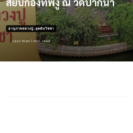
สยบกองทัพงู ณ วัดปากนํ้า
อานุภาพหลวงปู่..ยุคต้นวิชชา
Less than 1
min. read