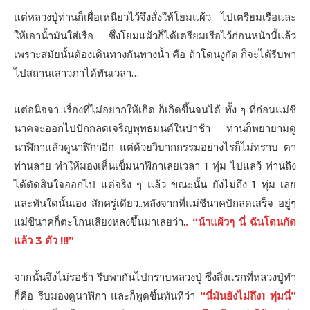
แต่หลวงปู่ท่านก็เผื่อเหนียวไว้จึงสั่งให้โยมแผ้ว ไปเตรียมเรือและ
ให้เอานํ้ามันใส่เรือ ซึ่งโยมแผ้วก็ได้เตรียมเรือไว้ก่อนหน้านี้แล้ว
เพราะสมัยนั้นต้องเดินทางกันทางนํ้า คือ ถ้าโดนงูกัด ก็จะได้รีบพา
ไปสถานเสาวภาได้ทันเวลา…
แต่อนิจจา..เรื่องที่ไม่อยากให้เกิด ก็เกิดขึ้นจนได้ ทั้ง ๆ ที่ก่อนแม่ชี
นาคจะออกไปปักกลดเจริญพุทธมนต์ในป่าช้า ท่านก็พยายามดู
นาฬิกาแล้วดูนาฬิกาอีก แต่ด้วยวิบากกรรมอย่างไรก็ไม่ทราบ ตา
ท่านลาย ทำให้มองเห็นเข็มนาฬิกาเลยเวลา 1 ทุ่ม ไปแลว้ ท่านถึง
ได้ตัดสินใจออกไป แต่จริง ๆ แล้ว ขณะนั้น ยังไม่ถึง 1 ทุ่ม เลย
และทันใดนั้นเอง สักครู่เดียว..หลังจากที่แม่ชีนาคปักลดเสร็จ อยู่ๆ
แม่ชีนาคก็ตะโกนเสียงหลงขึ้นมาเลยว่า.
. “น้าแผ้วๆ นี่ ฉันโดนกัด
แล้ว 3 ตัว !!!”
จากนั้นจึงไม่รอช้า รีบพากันไปกราบหลวงปู่ ซึ่งสิ่งแรกที่หลวงปู่ทำ
ก็คือ รีบมองดูนาฬิกา และก็พูดขึ้นทันทีว่า
“นี่มันยังไม่ถึง1 ทุ่มนี่”