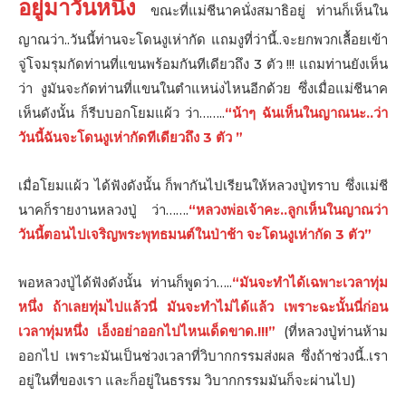
อยู่มาวันหนึ่ง
ขณะที่แม่ชีนาคนั่งสมาธิอยู่ ท่านก็เห็นใน
ญาณว่า..วันนี้ท่านจะโดนงูเห่ากัด แถมงูที่ว่านี้..จะยกพวกเลื้อยเข้า
จู่โจมรุมกัดท่านที่แขนพร้อมกันทีเดียวถึง 3 ตัว !!! แถมท่านยังเห็น
ว่า งูมันจะกัดท่านที่แขนในตำแหน่งไหนอีกด้วย ซึ่งเมื่อแม่ชีนาค
เห็นดังนั้น ก็รีบบอกโยมแผ้ว ว่า……..
“น้าๆ ฉันเห็นในญาณนะ..ว่า
วันนี้ฉันจะโดนงูเห่ากัดทีเดียวถึง 3 ตัว ”
เมื่อโยมแผ้ว ได้ฟังดังนั้น ก็พากันไปเรียนให้หลวงปู่ทราบ ซึ่งแม่ชี
นาคก็รายงานหลวงปู่ ว่า…….
“หลวงพ่อเจ้าคะ..ลูกเห็นในญาณว่า
วันนี้ตอนไปเจริญพระพุทธมนต์ในป่าช้า จะโดนงูเห่า
กัด 3 ตัว”
พอหลวงปู่ได้ฟังดังนั้น ท่านก็พูดว่า…..
“มันจะทำได้เฉพาะเวลาทุ่ม
หนึ่ง ถ้าเลยทุ่มไปแล้วนี่ มันจะทำไม่ได้แล้ว เพราะฉะนั้นนี่ก่อน
เวลาทุ่มหนึ่ง เอ็งอย่าออกไปไหนเด็ดขาด.!!!”
(ที่หลวงปู่ท่านห้าม
ออกไป เพราะมันเป็นช่วงเวลาที่วิบากกรรมส่งผล ซึ่งถ้าช่วงนี้..เรา
อยู่ในที่ของเรา และก็อยู่ในธรรม วิบากกรรมมันก็จะผ่านไป)