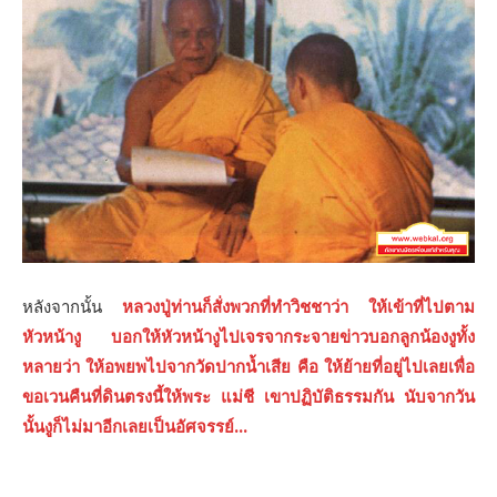
หลังจากนั้น
หลวงปู่ท่านก็สั่งพวกที่ทำวิชชาว่า ให้เข้าที่ไปตาม
หัวหน้างู บอกให้หัวหน้างูไปเจรจากระจายข่าวบอกลูกน้องงูทั้ง
หลายว่า ให้อพยพไปจากวัดปากนํ้าเสีย คือ ให้ย้ายที่อยู่ไปเลยเพื่อ
ขอเวนคืนที่ดินตรงนี้ให้พระ แม่ชี เขาปฏิบัติธรรมกัน นับจากวัน
นั้นงูก็ไม่มาอีกเลยเป็นอัศจรรย์…