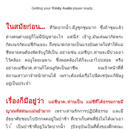
Getting your
Trinity Audio
player ready...
ในสมัยก่อน…
ที่วัดปากนํ้า..มีงูชุกชุมมาก ซึ่งถ้าชุมแล้ว
ต่างคนต่างอยู่ก็ไม่มีปัญหาอะไร แต่นี่.!! เจ้างู..มันเล่นมากัดพระ
กัดเณรกัดแม่ชีกันเยอะ ถึงขนาดกลายเป็นแรงบันดาลใจทำให้แม่
ชีหลายคนต้องหัดจับงูให้เป็น อย่างเช่น แม่ชีปุก..ท่านจะมีบ่วงเอา
ไว้คล้อง คองูโดยเฉพาะ ซึ่งพอคล้องได้ก็จะเอาไปปล่อย หรือ
อย่างแม่ชีนาค..ท่านก็โดนงูกัดเป็นอาชีพ จนเจ้าหน้าที่ที่
สถานเสาวภาจำหน้าท่านได้ เพราะต้องนั่งเรือไปฉีดเซรุ่มแก้พิษงู
อยู่เป็นประจำ
เรื่องก็มีอยู่ว่า
แม่ชีนาค..ท่านเป็น แม่ชีที่ได้ธรรมกายมี
ญาณทัสสนะแม่นยำมาก
เพราะท่านรักการปฏิบัติธรรม และมี
อัธยาศัยชอบไปปักกลดอยู่ในป่าช้า ที่เขาเก็บศพที่ยังไม่ได้เผาเอา
ไว ้เป็นป่าช้าที่อยูในวัดปากน้ำ (ปัจจุบันเป็นที่ตั้งของตึกคณะ