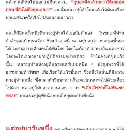
แล้วท่านก็หันไปบอกแม่ชีนาคว่า…
“กูบอกมึงแล้วนะว่าให้เลยทุ่ม
ก่อน นี่ยังไม่ถึงทุ่มเลย..!!”
จากนั้นหลวงปู่ก็สั่งโยมแผ้วให้ติดเครื่อง
พาแม่ชีนาคใส่เรือไปส่งสถานเสาวภา
และก็มีอีกครั้งหนึ่งที่หลวงปู่ท่านได้เจอกับตัวเอง ในขณะที่ท่าน
กำลังขุดแก้วบรมจักร ซึ่งแก้วดวงนี้ หลวงปู่บอกว่า หากขุดขึ้นมา
ได้ จะสามารถเลี้ยงคนได้ทั้งโลก โดยไม่ต้องทำมาหากิน และชาว
โลกจะได้เอาเวลามาปฏิบัติธรรมอย่างเดียว ซึ่งในช่วงที่ขุดแก้ว
นั้น.. หลวงปู่ท่านนั่งอยู่ที่ปลายแคร่แบบหมิ่น ๆ นั่งคุมพวกที่ได้
ธรรมกายทำวิชชา เพื่อเรียกให้แก้วขึ้นมา ซึ่งหนึ่งในนั้น..ก็มีหลวง
ตาอยู่ท่านหนึ่ง ซึ่งเวลาทำวิชชาท่านก็จะตะบันหมากไปด้วยเคี้ยว
ไปด้วย หลวงปู่ก็มักจะดุท่านบ่อย ๆ ว่า
“เดี๋ยววิชชาก็ไม่ทันเขา
หรอก”
พอหลวงปู่ดุทีหนึ่ง ท่านก็หยุดตะบันทีหนึ่ง
แต่อยู่มาวันหนึ่ง
ขณะที่ท่านนั่งตะบันหมากอยู่ จู่ ๆ ก็ได้