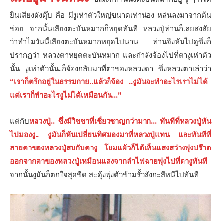
ยินเสียงดังตุ๊บ คือ มีงูเห่าตัวใหญ่ขนาดเท่าน่อง หล่นลงมาจากต้น
ข่อย จากนั้นเสียงตะบันหมากก็หยุดทันที หลวงปู่ท่านก็เลยสงสัย
ว่าทำไมวันนี้เสียงตะบันหมากหยุดไปนาน ท่านจึงหันไปดูซึ่งก็
ปรากฏว่า หลวงตาหยุดตะบันหมาก และกำลังจ้องไปที่ตางูเห่าตัว
นั้น งูเห่าตัวนั้น..ก็จ้องกลับมาที่ตาของหลวงตา ซึ่งหลวงตาเล่าว่า
“เราก็ตรึกอยู่ในธรรมกาย..แล้วก็จ้อง ..งูมันจะทำอะไรเราไม่ได้
แต่เราก็ทำอะไรงูไม่ได้เหมือนกัน…”
แต่กับ
หลวงปู่.. ซึ่งมีวิชชาที่เชี่ยวชาญกว่ามาก… ทันทีที่หลวงปู่หัน
ไปมองงู.. งูมันก็หันเปลี่ยนทิศมองมาที่หลวงปู่แทน และทันทีที่
สายตาของหลวงปู่สบกับตางู โยมแผ้วก็ได้เห็นแสงสว่างพุ่งปร๊าด
ออกจากตาของหลวงปู่เหมือนแสงจากลำไฟฉายพุ่งไปที่ตางูทันที
จากนั้นงูมันก็ตกใจสุดขีด สะดุ้งพุ่งตัวข้ามรั้วสังกะสีหนีไปทันที