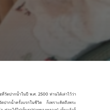
ชที่วัดปากนํ้าในปี พ.ศ. 2500 ท่านได้เล่าไว้ว่า
วัดปากนํ้าครั้งแรกในชีวิต ก็เพราะคิดถึงพระ
ือ ท่านได้ไปเห็นรูปถ่ายของหลวงปู่ เห็นแล้วก็