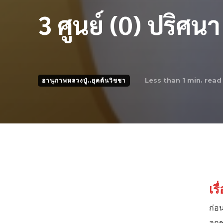
3 ศูนย์ (0) ปริศนา
Less than 1
min. read
อานุภาพหลวงปู่..ยุคต้นวิชชา
เร
ก่อ
ลูก