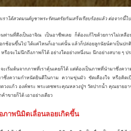
ื่อเราได้สวดมนต์บูชาพระรัตนตรัยกันเสร็จเรียบร้อยแล้ว ต่อจากนี้
วนท่านที่ตึงเป็นอาจิณ เป็นอาชีพเลย ก็ต้องแก้ไขด้วยการไม่เหล
ือกช้อนขึ้นไป ได้แค่ไหนก็เอาแค่นั้น แล้วก็ปล่อยลูกนัยน์ตาเป็นปก
ด้ หรือจะไม่นึกถึงภาพก็ได้ อย่างใดอย่างหนึ่งนะ นึกอย่างสบาย ๆ ปร
อจะเริ่มต้นจากภาพที่เราคุ้นเคยก็ได้ แต่ต้องเป็นภาพที่นำมาซึ่งควา
าซึ่งความกำหนัดยินดีในกาม ความขุ่นมัว ขัดเคืองใจ หรือคิดเบีย
ดวงแก้ว องค์พระ พระเดชพระคุณหลวงปู่ฯ วัดปากน้ำ คุณยายอาจ
ราค้าขายก็ได้ เอาอย่างเดียว
ื่อภาพนิมิตเลื่อนลอยเกิดขึ้น