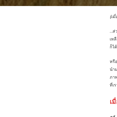
(เม
…ส่
เหล
ก็ไ
หรื
นำม
ภาพ
ที่เ
เม