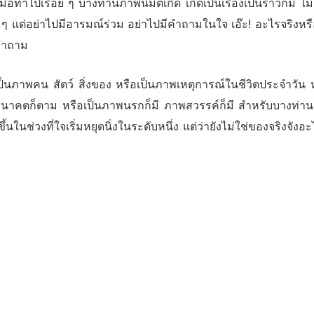
้เมื่อทำไปเรื่อย ๆ บางท่านภาพนิมิตเกิด เกิดเป็นเรื่องเป็นราวก็มี ไม่เ
 ๆ แต่อย่าไปมีอารมณ์ร่วม อย่าไปมีคำถามในใจ เอ๊ะ! อะไรจริงห
งคำถาม
ป็นภาพคน สัตว์ สิ่งของ หรือเป็นภาพเหตุการณ์ในชีวิตประจำวัน หรือ
นาคตก็ตาม หรือเป็นภาพนรกก็มี ภาพสวรรค์ก็มี สำหรับบางท่านนะ 
ขึ้นในช่วงที่ใจเริ่มหยุดนิ่งในระดับหนึ่ง แต่ว่ายังไม่ใช่ของจริงจั
ี้ ดูอย่างเดียว
รรมดา ๆ ด้วยใจที่เป็นปกติ ไม่มีอารมณ์ยินดียินร้ายเลย อารมณ์เป็น
เรียนอนุบาลอยู่ ยังไม่ต้องไปวิเคราะห์ วิจัย วิจารณ์ประสบการณ์
นตร์ ดูทิวทัศน์อย่างนั้น
ให้รู้ว่าสมาธิเราก้าวหน้ามาในระดับหนึ่งแล้ว ในระดับที่ภาพเกิด แต
ย ๆ แล้วเดี๋ยวภาพนั้นก็จะเปลี่ยนไปเอง เราก็ดูการเปลี่ยนแปลงขอ
วามยินดียินร้าย อยากรู้อยากเห็น อยากรู้เรื่องราวอะไรต่าง ๆ เฉย 