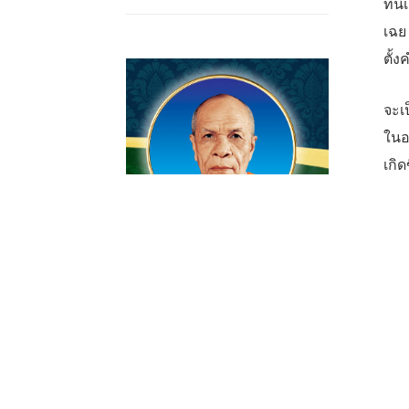
ทีนี
เฉย
ตั้
จะเ
ในอ
เกิด
ไม่ช
ดูธ
นัก
ภาพย
แต่
สบา
มีค