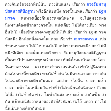
ดวงจันทร์ดวงอาทิตย์นั่น ดวงนั้นแหละ เรียกว่า
ดวงธัมมานุ
ปัสสนาสติปัฏฐาน
หรืออีกนัยหนึ่ง ดวงนั้นแหละเรียกว่า
ปฐม
มรรค
หนทางเบื้องต้นมรรคผลนิพพาน จะไปสู่มรรคผล
นิพพานต้องเข้ากลางดวงนั้น แห่งเดียว ไปได้ทางเดียว ทาง
อื่นไม่มี เมื่อเข้ากลางดวงศูนย์นั่นได้แล้ว เรียกว่า ปฐมมรรค
นัยหนึ่ง อีกนัยหนึ่งดวงนั้นแหละ เรียกว่า
เอกายนมรรค
แปล
ว่าหนทางเอก ไม่มีโท สองไม่มี แปลว่าหนทางหนึ่ง สองไม่มี
หนึ่งทีเดียว ดวงนั้นแหละเรียกว่า ธัมมานุปัสสนาสติปัฏฐาน
เป็นทางไปของพระพุทธเจ้าพระอรหันต์ทั้งหมดในสากลโลก
ในสากลธรรม พระพุทธเจ้าพระอรหันต์จะเข้าไปสู่นิพพาน
ต้องไปทางนี้ทางเดียว ทางไม่ซ้ำกัน ไม่มีทางแตกแยกจากกัน
ไปแนวเดียวทางเดียวกันหมด แต่ว่าการไปนั้น บางท่านเร็ว
บางท่านช้า ไม่เหมือนกัน คำที่ว่าไม่เหมือนกันนี่แหละ ถึงจะ
ได้ชื่อว่าไม่ซ้ำกัน คำว่าไม่ซ้ำกันน่ะ เพราะเร็วกว่ากันช้ากว่า
กัน แล้วแต่นิสัยวาสนาของตัวที่สั่งสมอบรมไว้ แต่ว่า ทางไป
นั้นเป็นทางเดียวกันหมด