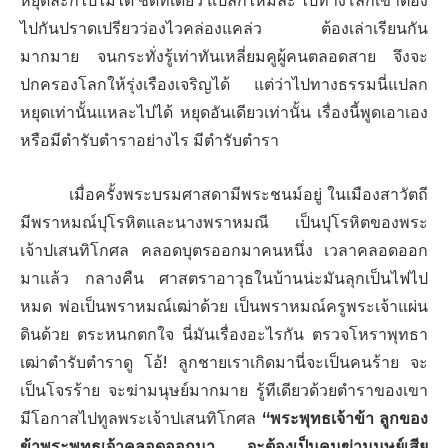
หยุดละก็ไปไม่ได้ ชัดทีเดียว แปลกไหมล่ะ ไปทางโลกเขาต้อง
ไปกันปราดเปรียวว่องไวคล่องแคล่ว ต้องเล่าเรียนกัน
มากมาย จนกระทั่งรู้เท่าทันเหลี่ยมคูผู้คนตลอดสาย จึงจะ
ปกครองโลกให้รุ่งเรืองเจริญได้ แต่ว่าไปทางธรรมนี่แปลก
หยุดเท่านั้นแหละไปได้ หยุดอันเดียวเท่านั้น เรื่องนี้พูดเอาเอง
หรือมีตำรับตำราอย่างไร มีตำรับตำรา
เมื่อครั้งพระบรมศาสดามีพระชนม์อยู่ ในเมืองสาวัตถี
มีพราหมณ์ปุโรหิตและนางพราหมณี เป็นปุโรหิตของพระ
เจ้าปเสนทิโกศล คลอดบุตรออกมาคนหนึ่ง เวลาคลอดออก
มาแล้ว กลางคืน ศาสตราอาวุธในบ้านน่ะมันลุกเป็นไฟไป
หมด พ่อเป็นพราหมณ์เฒ่าด้วย เป็นพราหมณ์ครูพระเจ้าแผ่น
ดินด้วย ตระหนกตกใจ นี่มันเรื่องอะไรกัน ตรวจโหราพุทธา
เฒ่าตำรับตำราดู โอ้! ลูกชายเราเกิดมานี่จะเป็นคนร้าย จะ
เป็นโจรร้าย จะฆ่ามนุษย์มากมาย รู้ทีเดียวด้วยตำราของเขา
มีโอกาสไปทูลพระเจ้าปเสนทิโกศล
“พระพุทธเจ้าข้า ลูกของ
ข้าพระพุทธเจ้าคลอดออกมา จะต้องเป็นคนฆ่ามนุษย์เสีย