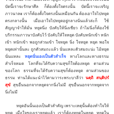
บัดนี้เราจะรักษาศีล ก็ต้องตั้งใจตรงนั้น บัดนี้เราจะเจริญ
ภาวนาล
ะ
เราก็ต้องตั้งใจตรงนั้นเหมือนกัน ต้องเอาใจไปหยุด
ตรงกลางนั้น เมื่อเอาใจไปหยุดอยู่กลางนั่นแล้วล่ะก็ ใช้
สัญญาจำให้มั่น หยุดนิ่ง บังคับให้นิ่งเชียว ถ้าไม่นิ่งก็ต้องใช้
บริกรรมภาวนาบังคับไว้ บังคับให้ใจหยุด บังคับหนักเข้า หนัก
เข้า หนักเข้า พอถูกส่วนเข้า ใจหยุด นิ่ง ใจหยุด หยุด พอใจ
หยุดเท่านั้นละ ถูกตัวสมถะแล้ว นั่นแหละตัวสมถะน่ะ ไอ้หยุด
นั่นแหละ
หยุดนั่นเองเป็นตัวสำเร็จ
ทางโลกและทางธรรม
สำเร็จหมด โลกที่จะได้รับความสุขก็ใจต้องหยุด ตามส่วน
ของโลก ธรรมที่จะได้รับความสุขก็ต้องหยุด ตามส่วนของ
ธรรม ท่านได้แนะนำไว้ตามวาระพระบาลีว่า
นตฺถิ สนฺติปรํ
สุขํ
สุขอื่นนอกจากหยุดจากนิ่งไม่มี สุขอื่นนอกจากหยุดจาก
นิ่งไม่มี
หยุดอันนั้นเองเป็นตัวสำคัญ เพราะเหตุนั้นต้องทำใจให้
หยุด เมื่อใจของเราหยุดแล้ว เราก็ต้องหยุดในหยุด หยุดใน