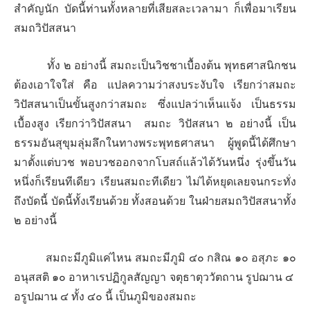
สำคัญนัก บัดนี้ท่านทั้งหลายที่เสียสละเวลามา ก็เพื่อมาเรียน
สมถวิปัสสนา
ทั้ง ๒ อย่างนี้ สมถะเป็นวิชชาเบื้องต้น พุทธศาสนิกชน
ต้องเอาใจใส่ คือ แปลความว่าสงบระงับใจ เรียกว่าสมถะ
วิปัสสนาเป็นขั้นสูงกว่าสมถะ ซึ่งแปลว่าเห็นแจ้ง เป็นธรรม
เบื้องสูง เรียกว่าวิปัสสนา สมถะ วิปัสสนา ๒ อย่างนี้ เป็น
ธรรมอันสุขุมลุ่มลึกในทางพระพุทธศาสนา ผู้พูดนี้ได้ศึกษา
มาตั้งแต่บวช พอบวชออกจากโบสถ์แล้วได้วันหนึ่ง รุ่งขึ้นวัน
หนึ่งก็เรียนทีเดียว เรียนสมถะทีเดียว ไม่ได้หยุดเลยจนกระทั่ง
ถึงบัดนี้ บัดนี้ทั้งเรียนด้วย ทั้งสอนด้วย ในฝ่ายสมถวิปัสสนาทั้ง
๒ อย่างนี้
สมถะมีภูมิแค่ไหน สมถะมีภูมิ ๔๐ กสิณ ๑๐ อสุภะ ๑๐
อนุสสติ ๑๐ อาหาเรปฏิกูลสัญญา จตุธาตุววัตถาน รูปฌาน ๔
อรูปฌาน ๔ ทั้ง ๔๐ นี้ เป็นภูมิของสมถะ