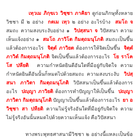
เทฺวเม ภิกฺขเว วิชฺชา ภาคิยา
ดูก่อนภิกษุทั้งหลาย
วิชชา มี ๒ อย่าง
กตเม เทฺว
๒ อย่าง อะไรบ้าง
สมโถ จ
สมถะ ความสงบระงับอย่าง ๑
วิปสฺสนา จ
วิปัสสนา ความ
เห็นแจ้งอย่าง ๑
สมโถ ภาวิโต กิมตฺถมนุโภติ
สมถะเป็นขึ้น
แล้วต้องการอะไร
จิตฺตํ ภาวิยต
ต้องการให้จิตเป็นขึ้น
จิตฺตํ
ภาวิตํ กิมตฺถมนุโภติ
จิตเป็นขึ้นแล้วต้องการอะไร
โย ราโค
โส ปหียติ
ความกำหนัดยินดีอันใดที่มีอยู่กับจิตใจ
ความ
กำหนัดยินดีอันนั้นก็หมดไปด้วยสมถะ
ความสงบระงับ
วิปสฺ
สนา ภาวิตา กิมตฺถมนุโภติ
วิปัสสนาเป็นขึ้นแล้วต้องการ
อะไร
ปญฺญา ภาวิยติ
ต้องการทำปัญญาให้เป็นขึ้น
ปญฺญา
ภาวิตา กิมตฺถมนุโภติ
ปัญญาเป็นขึ้นแล้วต้องการอะไร
ยา อ
วิชฺชา สา ปหียติ
ความไม่รู้จริงอันใดที่มีอยู่กับจิตใจ ความ
ไม่รู้จริงอันนั้นหมดไปด้วยความเห็นแจ้ง คือวิปัสสนา
ทางพระพุทธศาสนามีวิชชา ๒ อย่างนี้แหละเป็นข้อ