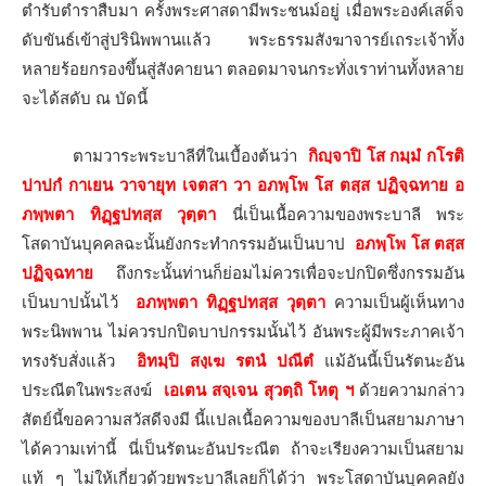
ตำรับตำราสืบมา ครั้งพระศาสดามีพระชนม์อยู่ เมื่อพระองค์เสด็จ
ดับขันธ์เข้าสู่ปรินิพพานแล้ว พระธรรมสังฆาจารย์เถระเจ้าทั้ง
หลายร้อยกรองขึ้นสู่สังคายนา ตลอดมาจนกระทั่งเราท่านทั้งหลาย
จะได้สดับ ณ บัดนี้
ตามวาระพระบาลีที่ในเบื้องต้นว่า
กิญฺจาปิ โส กมฺมํ กโรติ
ปาปกํ
กาเยน วาจายุท เจตสา วา
อภพฺโพ โส ตสฺส ปฏิจฺฉทาย
อ
ภพฺพตา ทิฏฺฐปทสฺส วุตฺตา
นี่เป็นเนื้อความของพระบาลี พระ
โสดาบันบุคคลฉะนั้นยังกระทำกรรมอันเป็นบาป
อภพฺโพ โส ตสฺส
ปฏิจฺฉทาย
ถึงกระนั้นท่านก็ย่อมไม่ควรเพื่อจะปกปิดซึ่งกรรมอัน
เป็นบาปนั้นไว้
อภพฺพตา ทิฏฺฐปทสฺส วุตฺตา
ความเป็นผู้เห็นทาง
พระนิพพาน ไม่ควรปกปิดบาปกรรมนั้นไว้ อันพระผู้มีพระภาคเจ้า
ทรงรับสั่งแล้ว
อิทมฺปิ สงฺเฆ รตนํ ปณีตํ
แม้อันนี้เป็นรัตนะอัน
ประณีตในพระสงฆ์
เอเตน สจฺเจน สุวตฺถิ โหตุ ฯ
ด้วยความกล่าว
สัตย์นี้ขอความสวัสดีจงมี นี้แปลเนื้อความของบาลีเป็นสยามภาษา
ได้ความเท่านี้ นี่เป็นรัตนะอันประณีต ถ้าจะเรียงความเป็นสยาม
แท้ ๆ ไม่ให้เกี่ยวด้วยพระบาลีเลยก็ได้ว่า พระโสดาบันบุคคลยัง