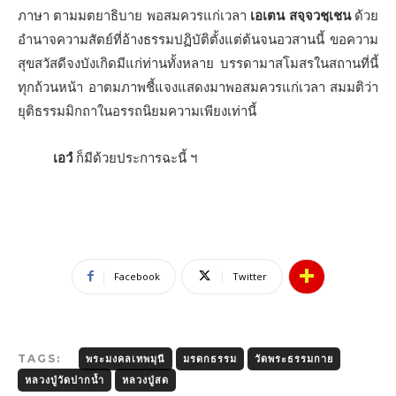
ภาษา ตามมตยาธิบาย พอสมควรแก่เวลา
เอเตน สจฺจวชฺเชน
ด้วย
อำนาจความสัตย์ที่อ้างธรรมปฏิบัติตั้งแต่ต้นจนอวสานนี้ ขอความ
สุขสวัสดีจงบังเกิดมีแก่ท่านทั้งหลาย บรรดามาสโมสรในสถานที่นี้
ทุกถ้วนหน้า อาตมภาพชี้แจงแสดงมาพอสมควรแก่เวลา สมมติว่า
ยุติธรรมมิกถาในอรรถนิยมความเพียงเท่านี้
เอวํ
ก็มีด้วยประการฉะนี้ ฯ
Facebook
Twitter
TAGS:
พระมงคลเทพมุนี
มรดกธรรม
วัดพระธรรมกาย
หลวงปู่วัดปากน้ำ
หลวงปู่สด