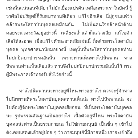
เช่นนั้นแน่นอนทีเดียว ไม่ยักเยื้องแปรผัน เหมือนพวกเราในบัดนี้ รู้
ว่าศีลไม่บริสุทธิ์ก็รับสมาทานทีเดียว แก้ไขอีกเสีย นี่ปุถุชนแต่ว่า
คล้ายพระโสดาบันบุคคลเหมือนกัน ไม่เป็นคนใจกล้าหน้าด้าน
คอยระแวดระวังอยู่อย่างนี้ เพลี่ยงพล้ำแล้วก็แสดงเสีย แก้ไขตัว
เสียให้สะอาด เมื่อแก้ไขตัวสะอาดเสียเช่นนี้ ก็คล้ายพระโสดาบัน
บุคคล พุทธศาสนานิยมอย่างนี้ เหตุนั้นที่พระโสดาบันบุคคลท่าน
ไม่ปกปิดบาปกรรมอันนั้น เพราะท่านเห็นทางไปนิพพาน ทาง
นิพพานท่านเห็นเสียแล้ว ท่านจึงไม่ปกปิดบาปกรรมอันนั้นไว้ พระ
ผู้มีพระภาคเจ้าทรงรับสั่งไว้อย่างนี้
ทางไปนิพพานน่ะทางอยู่ที่ไหน ทางอย่างไร ควรจะรู้จักทาง
ไปนิพพานที่พระโสดาบันบุคคลท่านเห็นน่ะ ทางไปนิพพานน่ะ จะ
ไปต้องรู้จักพระโสดาบันบุคคลเสียก่อน ที่เป็นพระโสดาบันบุคคล
น่ะ รูปพรรณสัณฐานเป็นอย่างไร เนื้อตัวอยู่ที่ไหน พระโสดาบัน
บุคคลน่ะท่านเป็นธรรมกายนะ ไม่ใช่กายมนุษย์ เป็นชั้น ๆ เข้าไป
ดังเคยแสดงแล้วอยู่บ่อย ๆ ว่า กายมนุษย์นี้มีกายหนึ่ง เราจะเข้าถึง