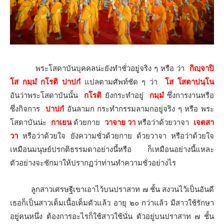
พระโสดาบันบุคคลน่ะยังทำชั่วอยู่จริง ๆ หรือ ว่า
กิญฺจาปิ
โส กมฺมํ กโรติ ปาปกํ
แปลตามศัพท์ชัด ๆ ว่า
โส โสตาปนฺโน
อันว่าพระโสดาบันนั้น
กโรติ
ยังกระทำอยู่
กมฺมํ
ซึ่งการงานหรือ
ซึ่งกิจการ
ปาปกํ
อันลามก กระทำกรรมลามกอยู่จริง ๆ หรือ พระ
โสดาบันน่ะ
กาเยน
ด้วยกาย
วาจาย วา
หรือว่าด้วยวาจา
เจตสา
วา
หรือว่าด้วยใจ ยังความชั่วด้วยกาย ด้วยวาจา หรือว่าด้วยใจ
เหมือนมนุษย์ปรกติธรรมดาอย่างนี้หรือ ก็เหมือนอย่างนี้แหละ
ตัวอย่างจะชักมาให้ปรากฏว่าท่านทำความชั่วอย่างไร
ลูกสาวเศรษฐีเขาเอาไว้บนปราสาท ๗ ชั้น สงวนไว้เป็นอันดี
เธอก็เป็นสาวเต็มเนื้อเต็มตัวแล้ว อายุ ๒๐ กว่าแล้ว มีสาวใช้รักษา
อยู่คนหนึ่ง ต้องการอะไรก็ใช้สาวใช้นั่น ตัวอยู่บนปราสาท ๗ ชั้น