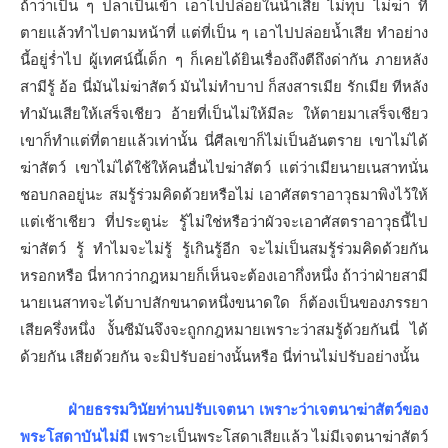
ถ้าว่าเป็น ๆ ปลาเป็นเข้า เอาไปปล่อยในน้ำเสีย ไม่ทุบ ไม่ฆ่า ที่
ตายแล้วทำไปตามหน้าที่ แต่ที่เป็น ๆ เอาไปปล่อยน้ำเสีย ทำอย่าง
นี้อยู่ร่ำไป ผู้เทศน์นี้เด็ก ๆ ก็เคยได้ยินเรื่องถึงตีถึงด่ากัน ภายหลัง
สามีรู้ อ้อ นี่มันไม่ฆ่าสัตว์ มันไม่ทำบาป ก็สงสารเมีย รักเมีย ทีหลัง
ทำมันเสียให้เสร็จเชียว อ้ายที่เป็นไม่ให้มีละ ให้ตายมาเสร็จเชียว
เขาก็ทำแต่ที่ตายแล้วเท่านั้น นี่ศีลเขาก็ไม่เป็นอันตราย เขาไม่ได้
ฆ่าสัตว์ เขาไม่ได้ใช้ให้คนอื่นไปฆ่าสัตว์ แต่ว่าเมียนายเนสาทนั่น
ชอบกลอยู่นะ สมรู้ร่วมคิดด้วยหรือไม่ เอาศัสตราอาวุธมาพิงไว้ให้
แต่เช้าเชียว ที่ประตูน่ะ รู้ไม่ใช่หรือว่าผัวจะเอาศัสตราอาวุธนี้ไป
ฆ่าสัตว์ รู้ ทำไมจะไม่รู้ รู้เกินรู้อีก จะไม่เป็นสมรู้ร่วมคิดด้วยกัน
หรอกหรือ นี่หากว่ากฎหมายก็เห็นจะต้องเอากึ่งหนึ่ง ถ้าว่าฝ่ายสามี
นายเนสาทจะได้บาปสักขนาดหนึ่งขนาดใด ก็ต้องเป็นของภรรยา
เสียครึ่งหนึ่ง งั้นซีมันจึงจะถูกกฎหมายเพราะว่าสมรู้ด้วยกันนี่ ได้
ด้วยกัน เสียด้วยกัน จะมิปรับอย่างนั้นหรือ นี่ท่านไม่ปรับอย่างนั้น
ฝ่ายธรรมวินัยท่านปรับเจตนา เพราะว่าเจตนาฆ่าสัตว์ของ
พระโสดาบันไม่มี
เพราะเป็นพระโสดาเสียแล้ว ไม่มีเจตนาฆ่าสัตว์