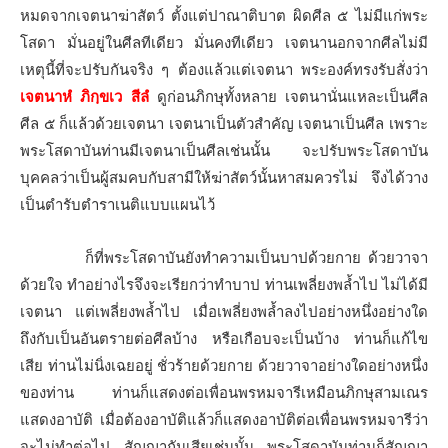
หมดจากเจตนาฆ่าสัตว์ ตั้งแต่ปาณาติบาต ผิดศีล ๕ ไม่มีแก่พระ
โสดา มั่นอยู่ในศีลทีเดียว มั่นคงทีเดียว เจตนานอกจากศีลไม่มี
เหตุนี้ที่จะปรับกันจริง ๆ ต้องแล้วแต่เจตนา พระองค์ทรงรับสั่งว่า
เจตนาหํ ภิกฺขเว สีลํ
ดูก่อนภิกษุทั้งหลาย เจตนานั่นแหละเป็นศีล
ศีล ๕ ก็แล้วด้วยเจตนา เจตนาเป็นตัวสำคัญ เจตนาเป็นศีล เพราะ
พระโสดาบันท่านมีเจตนาเป็นศีลเช่นนั้น จะปรับพระโสดาบัน
บุคคลว่าเป็นผู้สมคบกับสามีให้ฆ่าสัตว์นั้นหาสมควรไม่ จึงได้วาง
เป็นตำรับตำราเนติแบบแผนไว้
ก็ที่พระโสดาบันยังทำความเป็นบาปด้วยกาย ด้วยวาจา
ด้วยใจ ทำอย่างไรจึงจะเรียกว่าทำบาป ท่านเพลี่ยงพล้ำไป ไม่ได้มี
เจตนา แต่เพลี่ยงพล้ำไป เมื่อเพลี่ยงพล้ำลงไปอย่างหนึ่งอย่างใด
ถึงกับเป็นอันตรายต่อศีลบ้าง หรือเกือบจะเป็นบ้าง ท่านก็แก้ไข
เสีย ท่านไม่นิ่งเฉยอยู่ ชั่วร้ายด้วยกาย ด้วยวาจาอย่างใดอย่างหนึ่ง
ของท่าน ท่านก็แสดงต่อเพื่อนพรหมจารีเหมือนภิกษุสามเณร
แสดงอาบัติ เมื่อต้องอาบัติแล้วก็แสดงอาบัติต่อเพื่อนพรหมจารีว่า
จะไม่ทำต่อไป สัญญากันเสียเช่นนั้น พระโสดาบันท่านก็สัญญา