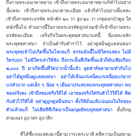
ถึงกายพระอนาคาหยาบ เข้าถึงกายพระอนาคาหยาบก็ทำไปอย่าง
นี้แหละ เข้าถึงกายพระอนาคาละเอียด แล้วก็ทำไปอย่างนี้แหละ
เข้าถึงกายพระอรหัต หน้าตัก ๒๐ วา สูง ๒๐ วา เกตุดอกบัวตูม ใส
หนักขึ้นไป ทำอย่างนี้ในกายพระอรหัตถูกส่วนเข้าก็เข้าถึงกายพระ
อรหัตละเอียด เสร็จกิจในพระพุทธศาสนาแค่นี้ นี่แหละหลัก
พระพุทธศาสนา จำเป็นตำรับตำราไว้ อย่าดูหมิ่นดูแคลนหนา
พระพุทธเจ้าไม่เกิดขึ้นในโลกละก็ ธรรมอันนี้ไม่มีใครแสดง ไม่มี
ใครบอก ไม่มีใครเล่าให้ฟัง ถึงกระนั้นที่เกิดขึ้นแล้วก็ดับเสียเกือบ
๒,๐๐๐ ปี มาเกิดขึ้นที่วัดปากน้ำนี้แล้ว อุตส่าห์พยายามทำกันไป
อย่าได้ดูหมิ่นดูแคลนหนา อย่าได้เห็นแก่เหน็ดแก่เหนื่อยแก่ยาก
แก่ลำบาก แต่เล็ก ๆ น้อย ๆ เมื่อมาประสบพบพระพุทธศาสนา พบ
ของจริงละ เข้าถึงของจริงให้ได้ เอาของจริงใส่กับตัวไว้ให้ได้ ติด
กับตัวไว้ให้ได้ อย่าดูถูกดูหมิ่นหนา ตั้งให้มั่นแท้แน่นอนในใจของ
ตัวแล้วละก็ ไม่เสียทีที่เกิดมาเป็นมนุษย์พบพุทธศาสนา
ทั้งภิกษุ
สามเณร อุบาสก อุบาสิก
ที่ได้ชี้แจงแสดงมานี้ตามวาระพระบาลี คลี่ความเป็นสยาม