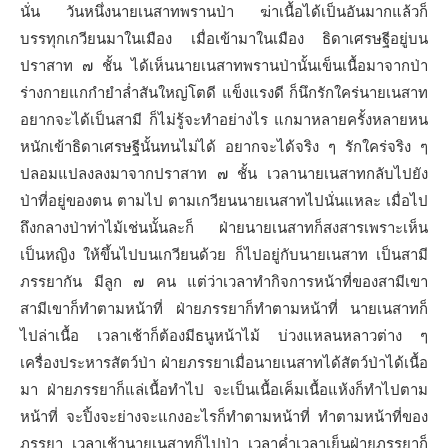
นั่น วันหนึ่งนายเนสาทพรานป่า ฆ่าเนื้อได้เป็นอันมากแล้วก็
บรรทุกเกวียนมาในเมือง เมื่อเข้ามาในเมือง ธิดาเศรษฐีอยู่บน
ปราสาท ๗ ชั้น ได้เห็นนายเนสาทพรานป่านั้นเข็นเนื้อมาจากป่า
ร่างกายแกกำยำล่ำสันใหญ่โตดี แข็งแรงดี ก็นึกรักใคร่นายเนสาท
อยากจะได้เป็นสามี ก็ไม่รู้จะทำอย่างไร แกมาหลายครั้งหลายหน
หนักเข้าธิดาเศรษฐีนั้นทนไม่ได้ อยากจะได้จริง ๆ รักใคร่จริง ๆ
ปลอมแปลงลงมาจากปราสาท ๗ ชั้น เวลานายเนสาทกลับไปยัง
ป่าที่อยู่ของตน ตามไป ตามเกวียนนายเนสาทไปนั่นแหละ เมื่อไป
ถึงกลางป่าท่าไม้เช่นนั้นละก็ ฝ่ายนายเนสาทก็สงสารเพราะเห็น
เป็นหญิง ให้ขึ้นไปบนเกวียนด้วย ก็ไปอยู่กับนายเนสาท เป็นสามี
ภรรยากัน มีลูก ๗ คน แต่ว่าเวลาทำกิจการหน้าที่ของสามีเขา
สามีเขาก็ทำตามหน้าที่ ฝ่ายภรรยาก็ทำตามหน้าที่ นายเนสาทก็
ไปล่าเนื้อ เวลาเช้าก็ต้องมีธนูหน้าไม้ บ่วงแหลนหลาวต่าง ๆ
เครื่องประหารสัตว์ป่า ฝ่ายภรรยาเมื่อนายเนสาทได้สัตว์ป่าได้เนื้อ
มา ฝ่ายภรรยาก็แล่เนื้อทำไป จะเป็นเนื้อเค็มเนื้อแห้งก็ทำไปตาม
หน้าที่ จะปิ้งจะย่างจะแกงอะไรก็ทำตามหน้าที่ ทำตามหน้าที่ของ
ภรรยา เวลาเช้านายเนสาทก็ไปป่า เวลาค่ำเวลาเย็นฝ่ายภรรยาก็