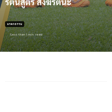
รัตนสูตร สังฆรัตนะ
มรดกธรรม
Less than 1
min. read