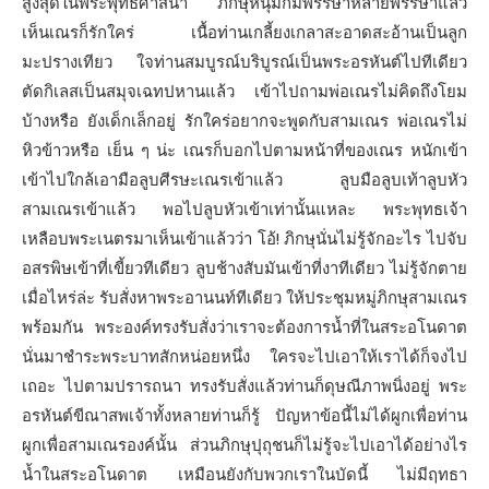
สูงสุดในพระพุทธศาสนา ภิกษุหนุ่มก็มีพรรษาหลายพรรษาแล้ว
เห็นเณรก็รักใคร่ เนื้อท่านเกลี้ยงเกลาสะอาดสะอ้านเป็นลูก
มะปรางเทียว ใจท่านสมบูรณ์บริบูรณ์เป็นพระอรหันต์ไปทีเดียว
ตัดกิเลสเป็นสมุจเฉทปหานแล้ว เข้าไปถามพ่อเณรไม่คิดถึงโยม
บ้างหรือ ยังเด็กเล็กอยู่ รักใคร่อยากจะพูดกับสามเณร พ่อเณรไม่
หิวข้าวหรือ เย็น ๆ น่ะ เณรก็บอกไปตามหน้าที่ของเณร หนักเข้า
เข้าไปใกล้เอามือลูบศีรษะเณรเข้าแล้ว ลูบมือลูบเท้าลูบหัว
สามเณรเข้าแล้ว พอไปลูบหัวเข้าเท่านั้นแหละ พระพุทธเจ้า
เหลือบพระเนตรมาเห็นเข้าแล้วว่า โอ้! ภิกษุนั่นไม่รู้จักอะไร ไปจับ
อสรพิษเข้าที่เขี้ยวทีเดียว ลูบช้างสับมันเข้าที่งาทีเดียว ไม่รู้จักตาย
เมื่อไหร่ล่ะ รับสั่งหาพระอานนท์ทีเดียว ให้ประชุมหมู่ภิกษุสามเณร
พร้อมกัน พระองค์ทรงรับสั่งว่าเราจะต้องการน้ำที่ในสระอโนดาต
นั่นมาชำระพระบาทสักหน่อยหนึ่ง ใครจะไปเอาให้เราได้ก็จงไป
เถอะ ไปตามปรารถนา ทรงรับสั่งแล้วท่านก็ดุษณีภาพนิ่งอยู่ พระ
อรหันต์ขีณาสพเจ้าทั้งหลายท่านก็รู้ ปัญหาข้อนี้ไม่ได้ผูกเพื่อท่าน
ผูกเพื่อสามเณรองค์นั้น ส่วนภิกษุปุถุชนก็ไม่รู้จะไปเอาได้อย่างไร
น้ำในสระอโนดาต เหมือนยังกับพวกเราในบัดนี้ ไม่มีฤทธา