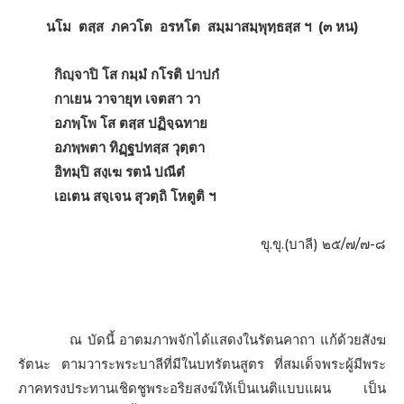
นโม ตสฺส ภควโต อรหโต สมฺมาสมฺพุทฺธสฺส ฯ (๓ หน)
กิญฺจาปิ โส กมฺมํ กโรติ ปาปกํ
กาเยน วาจายุท
เจตสา วา
อภพฺโพ โส
ตสฺส ปฏิจฺฉทาย
อภพฺพตา ทิฏฺฐปทสฺส
วุตฺตา
อิทมฺปิ สงฺเฆ
รตนํ ปณีตํ
เอเตน สจฺเจน
สุวตฺถิ โหตูติ ฯ
ขุ.ขุ.(บาลี) ๒๕/๗/๗-๘
ณ บัดนี้ อาตมภาพจักได้แสดงในรัตนคาถา แก้ด้วยสังฆ
รัตนะ ตามวาระพระบาลีที่มีในบทรัตนสูตร ที่สมเด็จพระผู้มีพระ
ภาคทรงประทานเชิดชูพระอริยสงฆ์ให้เป็นเนติแบบแผน เป็น