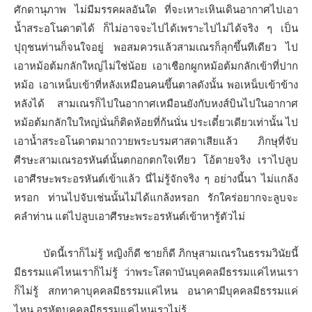
ศักดานุภาพ ไม่มีมรรคผลอันใด ที่จะเหาะเหินเดินอากาศไปเอา
น้ำสระอโนดาตได้ ก็ไม่อาจจะไปได้เพราะไปไม่ได้จริง ๆ เป็น
ปุถุชนท่านก็จนใจอยู่ พอสมควรแล้วสามเณรก็ลุกขึ้นทีเดียว ไป
เอาหม้อต้มกลักใหญ่ไม่ใช่น้อย เอาเชือกผูกหม้อต้มกลักเข้าที่ปาก
หม้อ เอาเหน็บเข้าที่หลังเหมือนคนขึ้นตาลดังนั้น พอเหน็บเข้าข้าง
หลังได้ สามเณรก็ไปในอากาศเหมือนยังกับหงส์บินไปในอากาศ
หม้อต้มกลักใบใหญ่นั่นก็ติดห้อยที่ก้นนั่น ประเดี๋ยวเดียวเท่านั้น ไป
เอาน้ำสระอโนดาตมาถวายพระบรมศาสดาเสียแล้ว ภิกษุที่จับ
ศีรษะสามเณรอรหันต์นั้นตกอกตกใจเทียว โอ้ตายจริง เราไปลูบ
เอาศีรษะพระอรหันต์เข้าแล้ว นี่ไม่รู้จักจริง ๆ อย่างนี้นา ไม่แกล้ง
หรอก ท่านไปจับเช่นนั้นไม่ได้แกล้งหรอก รักใคร่อยากจะลูบจะ
คลำท่าน แต่ไปลูบเอาศีรษะพระอรหันต์เข้าหารู้ตัวไม่
บัดนี้เราก็ไม่รู้ หญิงก็ดี ชายก็ดี ภิกษุสามเณรในธรรมวินัยนี้
มีธรรมแค่ไหนเราก็ไม่รู้ ว่าพระโสดาบันบุคคลมีธรรมแค่ไหนเรา
ก็ไม่รู้ สกทาคาบุคคลมีธรรมแค่ไหน อนาคามีบุคคลมีธรรมแค่
ไหน อรหัตบุคคลมีธรรมแค่ไหนเราไม่รู้