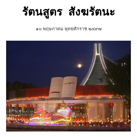
รัตนสูตร สังฆรัตนะ
๑๐ พฤษภาคม พุทธศักราช ๒๔๙๗