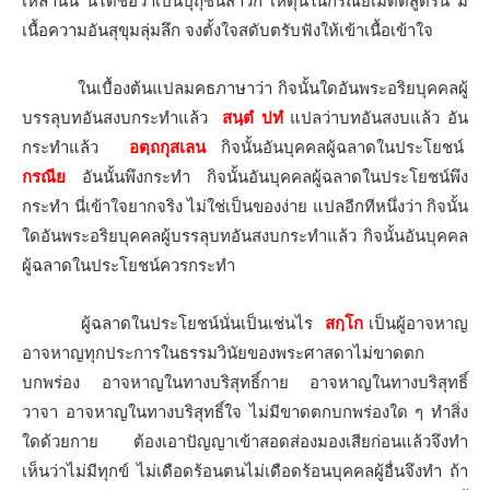
เหล่านั้น นี้ได้ชื่อว่าเป็นปุถุชนสาวก เหตุนี้ในกรณียเมตตสูตรนี้ มี
เนื้อความอันสุขุมลุ่มลึก จงตั้งใจสดับตรับฟังให้เข้าเนื้อเข้าใจ
ในเบื้องต้นแปลมคธภาษาว่า กิจนั้นใดอันพระอริยบุคคลผู้
บรรลุบทอันสงบกระทำแล้ว
สนฺตํ ปทํ
แปลว่าบทอันสงบแล้ว อัน
กระทำแล้ว
อตฺถกุสเลน
กิจนั้นอันบุคคลผู้ฉลาดในประโยชน์
กรณีย
อันนั้นพึงกระทำ กิจนั้นอันบุคคลผู้ฉลาดในประโยชน์พึง
กระทำ นี่เข้าใจยากจริง ไม่ใช่เป็นของง่าย แปลอีกทีหนึ่งว่า กิจนั้น
ใดอันพระอริยบุคคลผู้บรรลุบทอันสงบกระทำแล้ว กิจนั้นอันบุคคล
ผู้ฉลาดในประโยชน์ควรกระทำ
ผู้ฉลาดในประโยชน์นั่นเป็นเช่นไร
สกฺโก
เป็นผู้อาจหาญ
อาจหาญทุกประการในธรรมวินัยของพระศาสดาไม่ขาดตก
บกพร่อง อาจหาญในทางบริสุทธิ์กาย อาจหาญในทางบริสุทธิ์
วาจา อาจหาญในทางบริสุทธิ์ใจ ไม่มีขาดตกบกพร่องใด ๆ ทำสิ่ง
ใดด้วยกาย ต้องเอาปัญญาเข้าสอดส่องมองเสียก่อนแล้วจึงทำ
เห็นว่าไม่มีทุกข์ ไม่เดือดร้อนตนไม่เดือดร้อนบุคคลผู้อื่นจึงทำ ถ้า