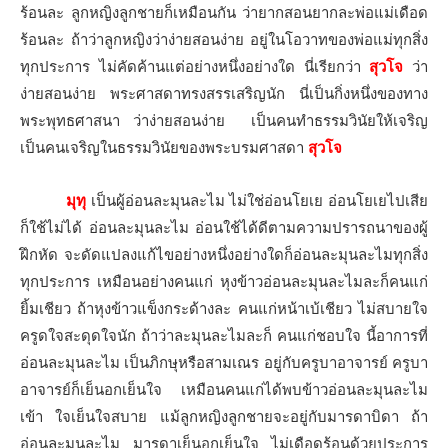
ร้อนละ ลูกหญิงลูกชายก็เหมือนกัน ว่ายากสอนยากละพ่อแม่เดือด
ร้อนละ ถ้าว่าลูกหญิงว่าง่ายสอนง่าย อยู่ในโอวาทของพ่อแม่ทุกสิ่ง
ทุกประการ ไม่คัดค้านแต่อย่างหนึ่งอย่างใด นี่เรียกว่า
สุวโจ
ว่า
ง่ายสอนง่าย พระศาสดาทรงสรรเสริญนัก นี่เป็นกิ่งหนึ่งของทาง
พระพุทธศาสนา ว่าง่ายสอนง่าย เป็นคนทำธรรมวินัยให้เจริญ
เป็นคนเจริญในธรรมวินัยของพระบรมศาสดา
สุวโจ
มุทุ
เป็นผู้อ่อนละมุนละไม ไม่ใช่อ่อนโยเย อ่อนโยเยไปเสีย
ก็ใช้ไม่ได้ อ่อนละมุนละไม อ่อนใช้ได้ดีตามความปรารถนาของผู้
ฝึกหัด จะดัดแปลงแก้ไขอย่างหนึ่งอย่างใดก็อ่อนละมุนละไมทุกสิ่ง
ทุกประการ เหมือนอย่างคนแก่ หุงข้าวอ่อนละมุนละไมละก็คนแก่
ยิ้มเชียว ถ้าหุงข้าวแข็งกระด้างละ คนแก่หน้าเบ้เชียว ไม่สบายใจ
ครูดใจสะดุดใจนัก ถ้าว่าละมุนละไมละก็ คนแก่ชอบใจ นี้อาการที่
อ่อนละมุนละไม เป็นภิกษุหรือสามเณร อยู่กับครูบาอาจารย์ ครูบา
อาจารย์ก็เย็นอกเย็นใจ เหมือนคนแก่ได้พบข้าวอ่อนละมุนละไม
เข้า ใจเย็นใจสบาย แม้ลูกหญิงลูกชายจะอยู่กับมารดาบิดา ถ้า
อ่อนละมุนละไม มารดาเย็นอกเย็นใจ ไม่เดือดร้อนด้วยประการ