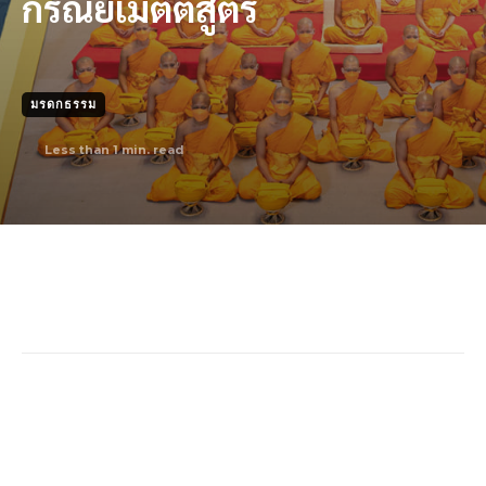
กรณียเมตตสูตร
มรดกธรรม
Less than 1
min. read