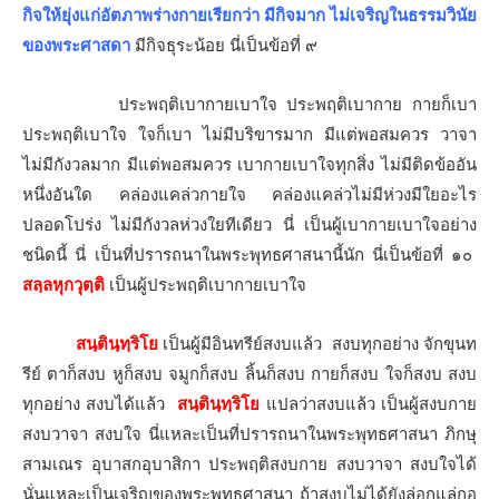
กิจให้ยุ่งแก่อัตภาพร่างกายเรียกว่า มีกิจมาก ไม่เจริญในธรรมวินัย
ของพระศาสดา
มีกิจธุระน้อย นี่เป็นข้อที่ ๙
ประพฤติเบากายเบาใจ ประพฤติเบากาย กายก็เบา
ประพฤติเบาใจ ใจก็เบา ไม่มีบริขารมาก มีแต่พอสมควร วาจา
ไม่มีกังวลมาก มีแต่พอสมควร เบากายเบาใจทุกสิ่ง ไม่มีติดข้ออัน
หนึ่งอันใด คล่องแคล่วกายใจ คล่องแคล่วไม่มีห่วงมีใยอะไร
ปลอดโปร่ง ไม่มีกังวลห่วงใยทีเดียว นี่ เป็นผู้เบากายเบาใจอย่าง
ชนิดนี้ นี่ เป็นที่ปรารถนาในพระพุทธศาสนานี้นัก นี่เป็นข้อที่ ๑๐
สลฺลหุกวุตฺติ
เป็นผู้ประพฤติเบากายเบาใจ
สนฺตินฺทฺริโย
เป็นผู้มีอินทรีย์สงบแล้ว สงบทุกอย่าง จักขุนท
รีย์ ตาก็สงบ หูก็สงบ จมูกก็สงบ ลิ้นก็สงบ กายก็สงบ ใจก็สงบ สงบ
ทุกอย่าง สงบได้แล้ว
สนฺตินฺทฺริโย
แปลว่าสงบแล้ว เป็นผู้สงบกาย
สงบวาจา สงบใจ นี่แหละเป็นที่ปรารถนาในพระพุทธศาสนา ภิกษุ
สามเณร อุบาสกอุบาสิกา ประพฤติสงบกาย สงบวาจา สงบใจได้
นั่นแหละเป็นเจริญของพระพุทธศาสนา ถ้าสงบไม่ได้ยังล่อกแล่กอ