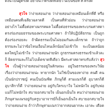
ดังนี้ เป็นผู้ตรงดี อย่างนี้ว่าตรงดีทีเดียว นี่เป็นข้อที่ ๓ ตรงดี
สุวโจ
ว่าง่ายสอนง่าย ว่าง่ายสอนง่ายเหมือนเด็กที่ดี หรือ
เหมือนคนที่เฉลียวฉลาดดี เป็นคนที่หัวอ่อน ว่าง่ายสอนง่าย
อย่างไร ไม่ดื้อต่อทางมรรคผล ไม่ดื้อต่อธรรมของพระบรมศาสดา
ตรงร่องรอยธรรมของพระบรมศาสดา ถ้าให้ปฏิบัติธรรม เป็นถูก
ต้องร่องรอยละ ถ้าผิดธรรมเป็นไม่ยอมกันละเด็กขาด ถ้าว่าถูก
ธรรมละไม่ว่าข้อไหนเงื่อนไหนเล็กน้อยไม่เข้าใจ จะเป็นผลน้อย
ผลใหญ่ไม่เข้าใจ ว่าง่ายสอนง่ายนัก ถูกธรรมตรงธรรมเข้าแล้วละ
ก็ ผิดธรรมละก็ไม่ไปเด็ดขาดทีเดียว นี่พระศาสดาทรงรับสั่งว่า
สุว
โจ
เป็นผู้ว่าง่ายสอนง่ายอยู่ในลักษณะ อยู่ในธรรมของพระวินัย
เรื่องว่าง่ายสอนง่ายน่ะ หายากนัก ไม่ใช่เป็นของหาง่าย คนดี คน
เป็นนักปราชญ์ คนเป็นบัณฑิต ภิกษุก็ดี สามเณรก็ดี อุบาสกก็ดี
อุบาสิกาก็ดี ว่าง่ายสอนง่าย อยู่กับใครเบาใจ ไม่หนักใจ อยู่กับพ่อ
แม่ก็ไม่หนักใจ สบายอกสบายใจ เย็นอกเย็นใจ คนว่าง่ายสอนง่าย
ภิกษุสามเณรอยู่กับครูบาอาจารย์ก็เย็นอกเย็นใจ สบายอกสบายใจ
ว่าง่ายสอนง่าย ถ้าว่าภิกษุสามเณรว่ายากสอนยากละ เอาละ เดือด