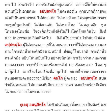
กายไป สอดใจไป คอยรับสัมผัสอยู่เสมอไป อย่างนี้ก็เป็นคะนอง
ส่วนหนึ่งในอายตนะ
อปฺปคพฺโภ
ไม่คะนองน่ะ ตามปรกติกายจะ
เดินก็เดินตามปรกติ ไม่ล่อกแล่ก ไม่เหลวไหล ไม่หลุกหลิก วาจา
จะพูดก็พูดปรกติ ไม่ล่อกแล่ก ไม่เหลวไหล ไม่หลุกหลิก พูด
โดยตรงโดยซื่อ ใจจะคิดสิ่งหนึ่งสิ่งใดก็ไม่โลดโผนเกินไป สิ่งที่
ควรเป็นธรรมเป็นวินัยก็คิดไป สิ่งไม่ใช่ธรรมไม่ใช่วินัยก็ไม่คิด
อปฺปคพฺโภ
ผู้ไม่คะนอง กายก็ไม่คะนอง วาจาก็ไม่คะนอง คะนอง
กายก็กระดิกนิ้วกระดิกมือตามหน้าที่ นั่งอยู่ก็ไม่ปรกติ กระดิกนิ้ว
กระดิกมือ หยิบโน่นหยิบนี่ไป อย่างชนิดนั้นเขาเรียกว่าคะนองกาย
คะนองวาจา วาจาก็ร้องเพลงร้องกานไป เอาเรื่องเหลว ๆ ไหล ๆ
มาพูดไป เอาเรื่องโน่นเรื่องนี่มาพูดไป อย่างนี้พวกคะนองวาจา
คะนองกายคะนองวาจานี่เรียก
คพฺโภ
ผู้คะนอง
อปฺปคพฺโภ
แปล
ว่าผู้ไม่คะนอง ไม่คะนองทีเดียว กาย วาจา สงบเรียบร้อยทีเดียว
ไม่คะนองกาย ไม่คะนองวาจา
กุเลสุ อนนุคิทฺโธ
ไม่พัวพันในสกุลทั้งหลาย เป็นข้อที่ ๑๔