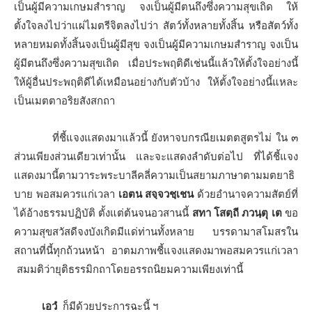
เป็นผู้มีความเกษมสำราญ จงเป็นผู้มีตนถึงซึ่งความสุขเถิด ให้
ตั้งใจลงไปว่าแผ่ไมตรีจิตลงไปว่า สัตว์ทั้งหลายทั้งสิ้น หรือสัตว์ทั้ง
หลายหมดทั้งสิ้นจงเป็นผู้มีสุข จงเป็นผู้มีความเกษมสำราญ จงเป็น
ผู้มีตนถึงซึ่งความสุขเถิด เมื่อประพฤติดีเช่นนี้แล้วให้ตั้งใจอย่างนี้
ให้ผู้อื่นประพฤติดีได้เหมือนอย่างกับตัวบ้าง ให้ตั้งใจอย่างนี้แหละ
เป็นเมตตาอริยสังสกถา
ที่ชี้แจงแสดงมาแล้วนี้ ยังหาจบกรณียเมตตสูตรไม่ ใน ๓
ส่วนเพียงส่วนเดียวเท่านั้น และจะแสดงลำดับต่อไป ที่ได้ชี้แจง
แสดงมานี้ตามวาระพระบาลีคลี่ความเป็นสยามภาษาตามมตยาธิ
บาย พอสมควรแก่เวลา
เอตน สจฺจวชฺเชน
ด้วยอำนาจความสัตย์ที่
ได้อ้างธรรมปฏิบัติ ตั้งแต่ต้นจนอวสานนี้
สทา โสตฺถี ภวนฺตุ เต
ขอ
ความสุขสวัสดีจงบังเกิดมีแด่ท่านทั้งหลาย บรรดามาสโมสรใน
สถานที่นี้ทุกถ้วนหน้า อาตมภาพชี้แจงแสดงมาพอสมควรแก่เวลา
สมมติว่ายุติธรรมิกถาโดยอรรถนิยมความเพียงเท่านี้
เอวํ
ก็มีด้วยประการฉะนี้ ฯ