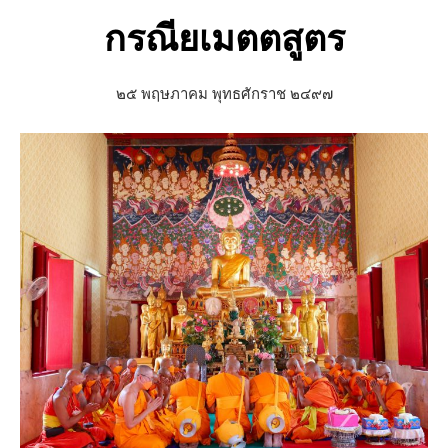
กรณียเมตตสูตร
๒๕ พฤษภาคม พุทธศักราช ๒๔๙๗