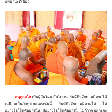
อติมานะทีเดียว
สนฺตุสฺสโก
เป็นผู้สันโดษ สันโดษน่ะยินดีปัจจัยตามมีตามได้
เหมือนเป็นภิกษุสามเณรเช่นนี้ ยินดีปัจจัยตามมีตามได้ ได้
อย่างไรก็ยินดีอย่างนั้น มีอย่างไรก็ยินดีอย่างนี้ ไม่ก้าวก่ายเกะกะ