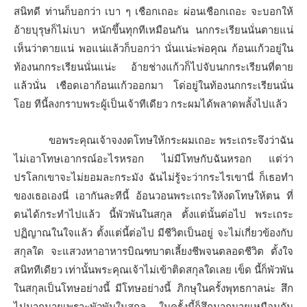
สนิทดี ท่านก็บอกว่า เบา ๆ เชือกเถอะ ผ่อนเชือกเถอะ จะบอกให้
อ้ายบุรุษก็ไม่เบา หนักขึ้นทุกทีเหมือนกัน นกกระเรียนนั่นตายแน่
เห็นว่าตายแน่ พอแน่แล้วก็บอกว่า นั่นแน่ะพ่อคุณ ก้อนแก้วอยู่ใน
ท้องนกกระเรียนนั่นแน่ะ อ้ายช่างแก้วก็ไปจับนกกระเรียนที่ตาย
แล้วนั่น เชือดเอาก้อนแก้วออกมา โด่อยู่ในท้องนกกระเรียนนั่น
โอย ทีนี้ลงกราบพระผู้เป็นเจ้าทีเดียว กระผมได้พลาดพลั้งไปแล้ว
ขอพระคุณเจ้าจงงดโทษให้กระผมเถอะ พระเถระจึงว่าฉัน
ไม่เอาโทษเอากรณ์อะไรหรอก ไม่มีโทษกับฉันหรอก แต่ว่า
ปรโลกเขาจะไม่ยอมละกระมัง ฉันไม่รู้จะว่ากระไรเขานี่ ก็เธอทำ
ของเธอเองนี่ เอากันละทีนี้ อ้อนวอนพระเถระให้งดโทษให้ตน ที่
ตนได้กระทำไปแล้ว นี้พัวพันในสกุล ตั้งแต่นั้นต่อไป พระเถระ
ปฏิญาณในใจแล้ว ตั้งแต่นี้ต่อไป มีชีวิตเป็นอยู่ จะไม่เกี่ยวข้องกับ
สกุลใด จะแสวงหาอาหารบิณฑบาตเลี้ยงชีพจนตลอดชีวิต ตั้งใจ
สนิททีเดียว เท่านั้นพระคุณเจ้าไม่เข้าติดสกุลใดเลย เข็ด นี้ก็พัวพัน
ในสกุลเป็นโทษอย่างนี้ มีโทษอย่างนี้ ภิกษุในครั้งพุทธกาลน่ะ สึก
ไปมากมายเพราะพัวพันในสกุล ในครั้งนี้ก็สึกมากมายเหมือนกัน