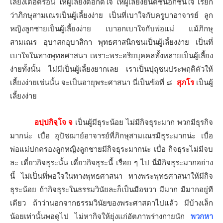
เลี้ยงเดือดร้อน ให้ผู้เลี้ยงดีอกดีใจ ให้ผู้เลี้ยงยินดีชื่นอกชื่นใจ เรียก
ว่าภิกษุสามเณรเป็นผู้เลี้ยงง่าย เป็นที่เบาใจกับครูบาอาจารย์ ลูก
หญิงลูกชายเป็นผู้เลี้ยงง่าย เบาอกเบาใจกับพ่อแม่ แม้ภิกษุ
สามเณร อุบาสกอุบาสิกา พุทธศาสนิกชนเป็นผู้เลี้ยงง่าย เป็นที่
เบาใจในทางพุทธศาสนา เพราะพระอริยบุคคลทั้งหลายเป็นผู้เลี้ยง
ง่ายทั้งนั้น ไม่มีเป็นผู้เลี้ยงยากเลย เราเป็นปุถุชนประพฤติตัวให้
เลี้ยงง่ายเช่นนั้น จะเป็นอายุพระศาสนา นี่เป็นข้อที่ ๘
สุภโร
เป็นผู้
เลี้ยงง่าย
อปฺปกิจฺโจ จ
เป็นผู้มีธุระน้อย ไม่มีกิจธุระมาก พวกมีธุรกิจ
มากน่ะ เบื่อ อุปัชฌาย์อาจารย์ที่ภิกษุสามเณรมีธุระมากน่ะ เบื่อ
พ่อแม่ปกครองลูกหญิงลูกชายมีกิจธุระมากน่ะ เบื่อ กิจธุระไม่มีจบ
ละ เดี๋ยวกิจธุระนั้น เดี๋ยวกิจธุระนี้ เรื่อย ๆ ไป นี่มีกิจธุระมากอย่าง
นี้ ไม่เป็นที่พอใจในทางพุทธศาสนา ทางพระพุทธศาสนาให้มีกิจ
ธุระน้อย ถ้ากิจธุระในธรรมวินัยละก็เป็นมือขวา มีมาก มีมากอยู่ที
เดียว ถ้าว่านอกจากธรรมวินัยของพระศาสดาไปแล้ว มีบ้างเล็ก
น้อยเท่านั้นพอดูไป ไม่หากิจให้ยุ่งแก่อัตภาพร่างกายนัก
พวกหา