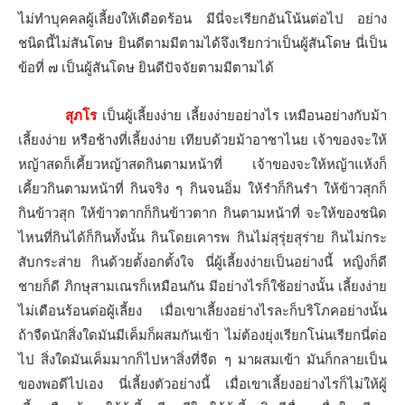
ไม่ทำบุคคลผู้เลี้ยงให้เดือดร้อน มีนี่จะเรียกอันโน้นต่อไป อย่าง
ชนิดนี้ไม่สันโดษ ยินดีตามมีตามได้จึงเรียกว่าเป็นผู้สันโดษ นี่เป็น
ข้อที่ ๗ เป็นผู้สันโดษ ยินดีปัจจัยตามมีตามได้
สุภโร
เป็นผู้เลี้ยงง่าย เลี้ยงง่ายอย่างไร เหมือนอย่างกับม้า
เลี้ยงง่าย หรือช้างที่เลี้ยงง่าย เทียบด้วยม้าอาชาไนย เจ้าของจะให้
หญ้าสดก็เคี้ยวหญ้าสดกินตามหน้าที่ เจ้าของจะให้หญ้าแห้งก็
เคี้ยวกินตามหน้าที่ กินจริง ๆ กินจนอิ่ม ให้รำก็กินรำ ให้ข้าวสุกก็
กินข้าวสุก ให้ข้าวตากก็กินข้าวตาก กินตามหน้าที่ จะให้ของชนิด
ไหนที่กินได้ก็กินทั้งนั้น กินโดยเคารพ กินไม่สุรุ่ยสุร่าย กินไม่กระ
สับกระส่าย กินด้วยตั้งอกตั้งใจ นี่ผู้เลี้ยงง่ายเป็นอย่างนี้ หญิงก็ดี
ชายก็ดี ภิกษุสามเณรก็เหมือนกัน มีอย่างไรก็ใช้อย่างนั้น เลี้ยงง่าย
ไม่เดือนร้อนต่อผู้เลี้ยง เมื่อเขาเลี้ยงอย่างไรละก็บริโภคอย่างนั้น
ถ้าจืดนักสิ่งใดมันมีเค็มก็ผสมกันเข้า ไม่ต้องยุ่งเรียกโน่นเรียกนี่ต่อ
ไป สิ่งใดมันเค็มมากก็ไปหาสิ่งที่จืด ๆ มาผสมเข้า มันก็กลายเป็น
ของพอดีไปเอง นี่เลี้ยงตัวอย่างนี้ เมื่อเขาเลี้ยงอย่างไรก็ไม่ให้ผู้