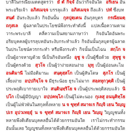
บาลีในกรณียเมตตสูตรว่า
ยํ ตํ กิจฺจํ
อันว่ากิจอันใด
อริเยน
อัน
พระอริยเจ้า
อภิสเมจฺจ
บรรลุแล้ว
อภิสเมจฺจ
ถึงแล้ว
ปทํ
ซึ่งบท
สนฺตํ
อันระงับแล้ว กิจอันนั้น
กุลปุตฺเตน
อันกุลบุตร
กรณียมตฺ
ถกุสเล
ผู้ฉลาดในประโยชน์พึงกระทำดังนี้ แปลเนื้อความตาม
วาระพระบาลี คลี่ความเป็นสยามภาษาว่า กิจอันใดอันพระ
อริยบุคคลผู้บรรลุบทอันระงับกระทำแล้ว กิจอันนั้นกุลบุตรผู้ฉลาด
ในประโยชน์ควรกระทำ หรือพึงกระทำ กิจนั้นเป็นไฉน
สกฺโก จ
เป็นผู้อาจหาญด้วย นี่เป็นกิจอันหนึ่ง
อุชู จ
เป็นผู้ซื่อด้วย
สุหุชู จ
เป็นผู้ตรงด้วย
สุวโจ
เป็นผู้ว่าง่ายสอนง่าย
มุทุ
เป็นผู้อ่อนละไม
อนติมานี
ไม่มีอติมานะ
สนฺตุสฺสโก
เป็นผู้สันโดษ
สุภโร
เป็นผู้
เลี้ยงง่าย
อปฺปกิจฺโจ จ
มีธุระน้อย ธุระไม่มาก
สลฺลหุกวุตฺติ
เป็นผู้
ประพฤติเบากายเบาใจ
สนฺตินฺทฺริโย จ
เป็นผู้ประพฤติสงบแล้ว
นิ
ปโก
เป็นผู้มีปัญญา
อปฺปคพฺโภ
เป็นผู้ไม่คะนอง
กุเลสุ อนนุคิทฺโธ
เป็นผู้ไม่พัวพันในสกุลทั้งหลาย
น จ ขุทฺทํ สมาจเร กิญฺจิ เยน วิญฺญู
ปเร อุปวเทยฺยุํ น จ ขุทฺทํ สมาจเร กิญฺจิ เยน วิญฺญู
วิญญูชนทั้ง
หลายพึงติเตียนบุคคลอื่นได้ด้วยกรรมอันใด เราไม่กระทำกรรม
อันนั้นเลย วิญญูชนทั้งหลายพึงติเตียนบุคคลอื่นได้ด้วยกรรมอันใด