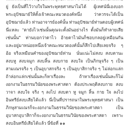
ยู่ ยังเป็นที่ไว้วางใจในพระพุทธศาสนาไม่ได้ ผู้เทศน์นี่เองบอก
พระอุปัชฌาย์ให้ตั้งเจ้าคณะหมวดองค์หนึ่ง ว่าควรจะได้เป็น
อุปัชฌาย์แล้ว ท่านอาจารย์องค์นั้น ท่านอุปัชฌาย์ท่านตอบผู้เทศน์
นี่แหละ “ตายังไวเช่นนั้นคุณจะตั้งมันอย่างไร ตั้งมันก็ทำลายเสีย
เช่นนั้น” ท่านบอกว่าตาไว อ้ายตาไวมันก็ชอบกลอยู่เหมือนกัน
และอยู่มาหน่อยหนึ่งเจ้าคณะหมวดองค์นั้นก็สึกไปเสียเลยจริง ๆ
อ้อ จริงเหมือนคำของอุปัชฌาย์ท่าน นั่นแน่ะไม่สงบ สงบตานะ
สงบหู สงบจมูก สงบลิ้น สงบกาย สงบใจ เป็นภิกษุจริง ๆ เป็น
สามเณรจริง ๆ เป็นอุบาสกจริง ๆ เป็นอุบาสิกาจริง ๆ ไม่ล่อกแล่ก
ถ้าล่อกแล่กเช่นนั้นละก็หาเรื่องละ ถ้าหาเรื่องเช่นนั้นละก็ไม่
งอกงามในธรรมวินัยของพระศาสดา ต้องประพฤติสงบกาย สงบ
วาจา สงบใจ จริง ๆ ลงไป สงบตา หู จมูก ลิ้น กาย ใจ ลงไป
อินทรีย์สงบเสียได้แล้ว นี่เป็นที่ปรารถนาในพระพุทธศาสนา เป็น
ภิกษุสามเณรก็จะงอกงามในธรรมวินัยของพระศาสดา เป็น
อุบาสกอุบาสิกาก็จะงอกงามในธรรมวินัยของพระศาสดา เพราะ
สงบอินทรีย์เสียได้แล้ว นี่ข้อที่ ๑๑