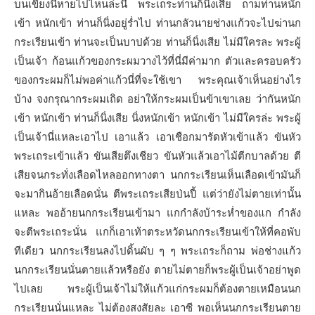
บนเขียงนี่หายไปไหนล่ะนี่ พระเถระท่านก็นิ่งเสีย ถามท่านหนัก
เข้า หนักเข้า ท่านก็นิ่งอยู่ร่ำไป ท่านกลัวนายช่างแก้วจะไปฆ่านก
กระเรียนเข้า ท่านจะเป็นบาปด้วย ท่านก็นิ่งเสีย ไม่มีใครละ พระผู้
เป็นเจ้า ก้อนแก้วของกระผมวางไว้ที่นี่มีค่ามาก ตัวและครอบครัว
ของกระผมก็ไม่พอค่าแก้วนี่ที่จะใช้เขา พระคุณเจ้าเห็นอย่างไร
บ้าง จงกรุณากระผมเถิด อย่าให้กระผมเป็นข้าเขาเลย ว่ากันหนัก
เข้า หนักเข้า ท่านก็นิ่งเสีย นิ่งหนักเข้า หนักเข้า ไม่มีใครล่ะ พระผู้
เป็นเจ้านี่แหละเอาไป เอาแล้ว เอาเชือกมารัดหัวเข้าแล้ว ขันหัว
พระเถระเข้าแล้ว ขันเสียตึงเชียว ขันหัวแล้วเอาไม้ตีกบาลด้วย ตี
เสียจนกระทั่งเลือดไหลออกทางตา นกกระเรียนเห็นเลือดเข้ามันก็
จะมากินอ้ายเลือดนั่น ตีพระเถระเสียป่นปี้ แต่ว่ายังไม่ตายเท่านั้น
แหละ พออ้ายนกกระเรียนเข้ามา แกกำลังบ้าระห่ำของแก กำลัง
จะตีพระเถระนั่น แกก็เอาเท้าตระหวัดนกกระเรียนเข้าให้ที่คอพับ
ทีเดียว นกกระเรียนลงไปดิ้นผับ ๆ ๆ พระเถระก็ถาม พ่อช่างแก้ว
นกกระเรียนนั่นตายแล้วหรือยัง ตายไม่ตายก็พระผู้เป็นเจ้าอย่าพูด
ไปเลย พระผู้เป็นเจ้าไม่ให้แก้วแก่กระผมก็ต้องตายเหมือนนก
กระเรียนนั่นแหละ ไม่ต้องสงสัยละ เอาซี พอเห็นนกกระเรียนตาย