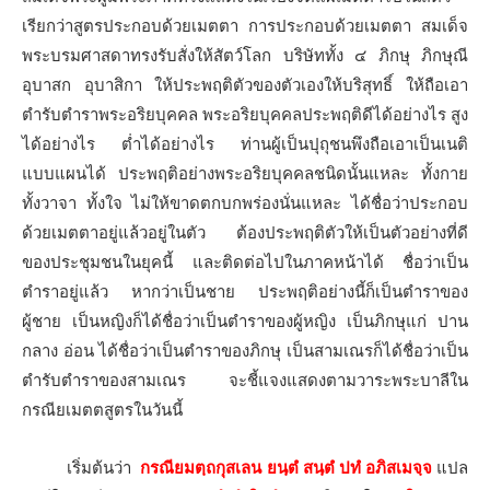
เรียกว่าสูตรประกอบด้วยเมตตา การประกอบด้วยเมตตา สมเด็จ
พระบรมศาสดาทรงรับสั่งให้สัตว์โลก บริษัททั้ง ๔ ภิกษุ ภิกษุณี
อุบาสก อุบาสิกา ให้ประพฤติตัวของตัวเองให้บริสุทธิ์ ให้ถือเอา
ตำรับตำราพระอริยบุคคล พระอริยบุคคลประพฤติดีได้อย่างไร สูง
ได้อย่างไร ต่ำได้อย่างไร ท่านผู้เป็นปุถุชนพึงถือเอาเป็นเนติ
แบบแผนได้ ประพฤติอย่างพระอริยบุคคลชนิดนั้นแหละ ทั้งกาย
ทั้งวาจา ทั้งใจ ไม่ให้ขาดตกบกพร่องนั่นแหละ ได้ชื่อว่าประกอบ
ด้วยเมตตาอยู่แล้วอยู่ในตัว ต้องประพฤติตัวให้เป็นตัวอย่างที่ดี
ของประชุมชนในยุคนี้ และติดต่อไปในภาคหน้าได้ ชื่อว่าเป็น
ตำราอยู่แล้ว หากว่าเป็นชาย ประพฤติอย่างนี้ก็เป็นตำราของ
ผู้ชาย เป็นหญิงก็ได้ชื่อว่าเป็นตำราของผู้หญิง เป็นภิกษุแก่ ปาน
กลาง อ่อน ได้ชื่อว่าเป็นตำราของภิกษุ เป็นสามเณรก็ได้ชื่อว่าเป็น
ตำรับตำราของสามเณร จะชี้แจงแสดงตามวาระพระบาลีใน
กรณียเมตตสูตรในวันนี้
เริ่มต้นว่า
กรณียมตฺถกุสเลน ยนฺตํ สนฺตํ ปทํ อภิสเมจฺจ
แปล