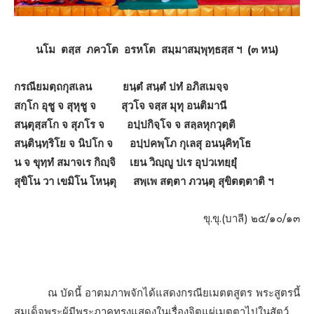
นโม ตสฺส ภควโต อรหโต สมฺมาสมฺพุทฺธสฺส ฯ (๓ หน)
กรณียมตฺถกุสเลน ยนฺตํ สนฺตํ ปทํ อภิสเมจฺจ
สกฺโก อุชู จ สุหุชู จ สุวโจ จสฺส มุทุ อนติมานี
สนฺตุสฺสโก จ สุภโร จ อปฺปกิจฺโจ จ สลฺลหุกวุตฺติ
สนฺตินฺทฺริโย จ นิปโก จ อปฺปคพฺโภ กุเลสุ อนนุคิทฺโธ
น จ ขุทฺทํ สมาจเร กิญฺจิ เยน วิญฺญู ปเร อุปวเทยฺยุํ
สุขิโน วา เขมิโน โหนฺตุ สพฺเพ สตฺตา ภวนฺตุ สุขิตตฺตาติ ฯ
ขุ.ขุ.(บาลี) ๒๕/๑๐/๑๓
ณ บัดนี้ อาตมภาพจักได้แสดงกรณียเมตตสูตร พระสูตรนี้
สมเด็จพระผู้มีพระภาคทรงแสดงในเรื่องจิตแผ่เมตตาไปในสัตว์