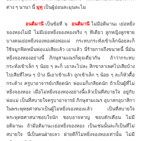
ต่าง ๆ นานา นี้
มุทุ
เป็นผู้อ่อนละมุนละไม
อนติมานี
เป็นข้อที่ ๖
อนติมานี
ไม่มีอติมานะ เย่อหยิ่ง
จองหองไม่มี ไม่มีเย่อหยิ่งจองหองจริง ๆ ทีเดียว ลูกหญิงลูกชาย
บางคนเย่อหยิ่งจองหองต่อพ่อแม่ กระทบกระทั่งเข้าเล็กน้อยละก็
ใช้จมูกฟิดหมิ่นพ่อแม่เสียแล้ว เอาแล้ว นี่ร้ายกาจถึงขนาดนี้ นี่มัน
หยิ่งจองหองอย่างนี้ ภิกษุสามเณรก็ดุจเดียวกัน ถ้าว่ากระทบ
กระทั่งเข้าเล็ก ๆ น้อย ๆ ละก็ เอาละไปละ สิกขาลาเพศไปเสียบ้าง
ไปเสียที่ไหน ๆ บ้าง นี่เอาเข้าแล้ว ถูกเข้าเล็ก ๆ น้อย ๆ ละก็หัวดื้อ
กระด้าง ครูบาอาจารย์เกลียดนัก พ่อแม่ก็เกลียดนัก ถ้าเป็นผู้ที่ไม่
หยิ่งจองหอง เมื่อไม่หยิ่งจองหองอย่างนี้แล้วเป็นที่สบายใจ อยู่กับ
พ่อแม่ เป็นที่สบายใจครูบาอาจารย์ ภิกษุสามเณร อุบาสกอุบาสิกา
ในพระพุทธศาสนาเป็นผู้ไม่หยิ่งจองหองแล้ว เป็นที่สบายใจ
พระพุทธศาสนาชอบใจนัก ชอบอาจหาญ ชอบตักเตือน ไม่มี
อติมานะ ถ้ามีอติมานะเย่อหยิ่งจองหอง เป็นเช่นนั้นละก็เป็นที่ไม่
สบายใจ นี่เป็นคนฝ่ายเลว ฝ่ายดีก็ไม่หยิ่งจองหองเท่านั้น ไม่มี