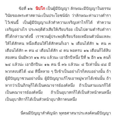
ข้อที่ ๑๒
นิปโก
เป็นผู้มีปัญญา ลักษณะมีปัญญาในธรรม
วินัยของพระศาสดาน่ะเป็นประโยชน์นัก ว่าลักษณะท่านวางตำรา
ไว้เช่นนี้ เป็นผู้มีปัญญาแล้วทำความเจริญเท่าไรก็ได้ ทำความ
เจริญอย่างไร ประพฤติตัวเสียให้เรียบร้อย เป็นไปตามตำรับตำรา
ที่ได้กล่าวมาดังนี้ เราชวนผู้ประพฤติเรียบร้อยเหมือนตัวนั่นแหละ
ให้ได้สักคน หนึ่งเดือนให้ได้สักคนก็เอา ๒ เดือนได้สัก ๒ คน ๓
เดือนได้สัก ๓ คน ๔ เดือนได้สัก ๔ คน พอครบ ๑๒ เดือนก็ได้สิบ
สองคน นั่นมีพวก ๑๒ คน แล้วนะ เอาอีกปีหนึ่ง ปีที่ ๒ อีก ๑๒ คนก็
๒๔ แล้วน่ะ เอาอีกปีนะ ๑๒ คน นี่ ๓๖ แล้วนะ ๔ ปีเท่านั้น ๔๘ มี
พวกสงบดีได้ ๔๘ ทีนี้หลาย ๆ ปีเข้าเป็นอย่างไรก็สงบอย่างนั้น ถ้า
ผู้มีปัญญาชวนอย่างนั้น ผู้มีปัญญาแก้ไขเอาหมู่พวกได้เช่นนั้น ถ้า
หากว่าเป็นภิกษุก็ได้เป็นคณาจารย์องค์หนึ่ง ถ้าเป็นสามเณรก็ได้
เป็นคณาจารย์องค์หนึ่ง ถ้าเป็นอุบาสกก็ได้เป็นหัวหน้าคนหนึ่ง
เป็นอุบาสิกาก็ได้เป็นหัวหน้าอุบาสิกาคนหนึ่ง
นี่คนมีปัญญาสำคัญนัก พุทธศาสนาประสงค์คนมีปัญญา