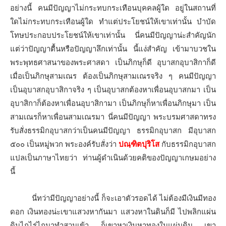
อย่างนี้ คนมีปัญญาไม่กระทบกระเทือนบุคคลผู้ใด อยู่ในสถานที่
ใดไม่กระทบกระเทือนผู้ใด ทำแต่ประโยชน์ให้เขาเท่านั้น บำบัด
โทษประกอบประโยชน์ให้เขาเท่านั้น นี่คนมีปัญญาน่ะสำคัญนัก
แต่ว่าปัญญาตื้นหรือปัญญาลึกเท่านั้น นี้แง่สำคัญ เข้ามาบวชใน
พระพุทธศาสนาของพระศาสดา เป็นภิกษุก็ดี อุบาสกอุบาสิกาก็ดี
เมื่อเป็นภิกษุสามเณร ต้องเป็นภิกษุสามเณรจริง ๆ คนมีปัญญา
เป็นอุบาสกอุบาสิกาจริง ๆ เป็นอุบาสกต้องหาเพื่อนอุบาสกมา เป็น
อุบาสิกาก็ต้องหาเพื่อนอุบาสิกามา เป็นภิกษุก็หาเพื่อนภิกษุมา เป็น
สามเณรก็หาเพื่อนสามเณรมา นี่คนมีปัญญา พระบรมศาสดาทรง
รับสั่งธรรมิกอุบาสกว่าเป็นคนมีปัญญา ธรรมิกอุบาสก มีอุบาสก
๕๐๐ เป็นหมู่พวก พระองค์รับสั่งว่า
ปณฺฑิตปุริโส
กับธรรมิกอุบาสก
แปลเป็นภาษาไทยว่า ท่านผู้ดำเนินด้วยคติของปัญญาเกษมอย่าง
นี้
นี่ทว่ามีปัญญาอย่างนี้ ก็จะเอาตัวรอดได้ ไม่ต้องมีเงินมีทอง
ดอก เงินทองน่ะเขาแสวงหากันมา แสวงหาในดินก็มี ไปพลิกแผ่น
ดินไถไร่ไถนาทำสวนเข้า ก็เขาหาเงินหาทองในแผ่นดิน เขา