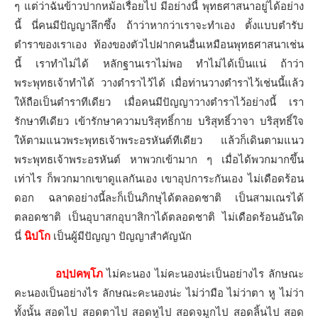
ๆ แต่ว่าฉันข้าวปากหม้อเรื่อยไป มีอย่างนี้ พุทธศาสนาอยู่ได้อย่าง
นี้ นี่คนมีปัญญาลึกซึ้ง ถ้าว่าหากว่าเราจะทำเอง ตั้งแบบตำรับ
ตำราของเราเอง ท้องของตัวไปฝากคนอื่นเหมือนพุทธศาสนาเช่น
นี้ เราทำไม่ได้ หลักฐานเราไม่พอ ทำไม่ได้เป็นแน่ ถ้าว่า
พระพุทธเจ้าทำได้ วางตำราไว้ได้ เมื่อท่านวางตำราไว้เช่นนี้แล้ว
ให้ถือเป็นตำราทีเดียว เมื่อคนมีปัญญาวางตำราไว้อย่างนี้ เรา
รักษาทีเดียว เข้ารักษาความบริสุทธิ์กาย บริสุทธิ์วาจา บริสุทธิ์ใจ
ให้ตามแนวพระพุทธเจ้าพระอรหันต์ทีเดียว แล้วก็เดินตามแนว
พระพุทธเจ้าพระอรหันต์ หาพวกเข้ามาก ๆ เมื่อได้พวกมากขึ้น
เท่าไร ก็พวกมากเขาดูแลกันเอง เขาอุปการะกันเอง ไม่เดือดร้อน
ดอก ฉลาดอย่างนี้ละก็เป็นภิกษุได้ตลอดชาติ เป็นสามเณรได้
ตลอดชาติ เป็นอุบาสกอุบาสิกาได้ตลอดชาติ ไม่เดือดร้อนอันใด
นี่
นิปโก
เป็นผู้มีปัญญา ปัญญาสำคัญนัก
อปฺปคพฺโภ
ไม่คะนอง ไม่คะนองน่ะเป็นอย่างไร ลักษณะ
คะนองเป็นอย่างไร ลักษณะคะนองน่ะ ไม่ว่ามือ ไม่ว่าตา หู ไม่ว่า
ทั้งนั้น สอดไป สอดตาไป สอดหูไป สอดจมูกไป สอดลิ้นไป สอด