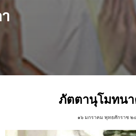
ถา
ภัตตานุโมทน
๑๖ มกราคม พุทธศักราช 