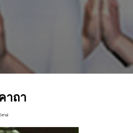
าคาถา
๒๔๙๘