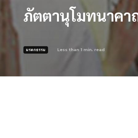
ภัตตานุโมทนาคา
Less than 1
min. read
มรดกธรรม