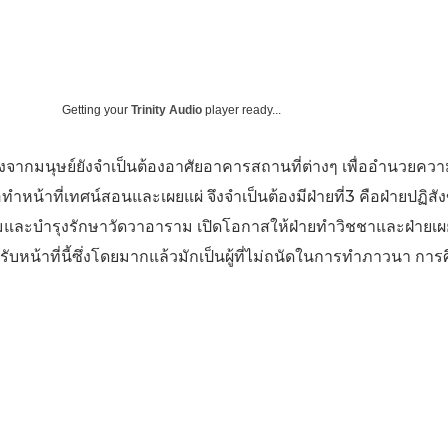
Getting your
Trinity Audio
player ready...
่องจากมนุษย์ยังจําเป็นต้องอาศัยอาคารสถานที่ต่างๆ เพื่ออํานวยค
ทําหน้าที่เทศน์สอนและเผยแผ่ จึงจําเป็นต้องมีฝ่ายที่3 คือฝ่ายปฏิสั
และบํารุงรักษาวัดวาอาราม เปิดโอกาสให้ฝ่ายทําวิชชาและฝ่ายเผยแ
งรับหน้าที่นี้ซึ่งโดยมากแล้วมักเป็นผู้ที่ไม่ถนัดในการทําภาวนา ก
Facebook
Twitter
แบ่งปัน