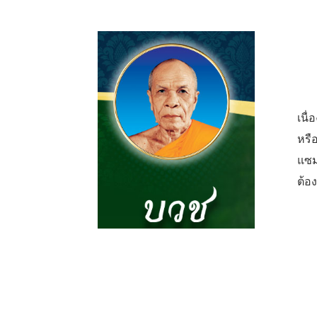
เนื
หรือ
แซม
ต้อ