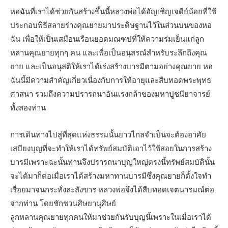
หอฉันที่เราได้ช่วยกันสร้างขึ้นนี้หลวงพ่อได้อัญเชิญเจดีย์น้อยที่ใช้
ประกอบพิธีสลายร่างคุณยายมาประดิษฐานไว้ในส่วนบนของหอ
ฉัน เพื่อให้เป็นเสมือนเรือนยอดมณฑปที่ให้ความร่มเย็นแก่ลูก
หลานคุณยายทุกๆ คน และเพื่อเป็นอนุสรณ์สําหรับระลึกถึงคุณ
ยาย และเป็นอนุสติให้เราได้เร่งสร้างบารมีตามอย่างคุณยาย หอ
ฉันนี้มีความสําคัญเกี่ยวเนื่องกับการให้อายุและสืบทอดพระพุทธ
ศาสนา รวมถึงความปรารถนาอันแรงกล้าของมหาปูชนียาจารย์
ทั้งสองท่าน
การเดินทางไปสู่ที่สุดแห่งธรรมนั้นยาวไกลจําเป็นจะต้องอาศัย
เสบียงบุญที่จะทําให้เราได้ทรัพย์สมบัติเอาไว้ใช้สอยในการสร้าง
บารมีเพราะฉะนั้นท่านจึงปรารถนาบุญใหญ่ตรงนี้ทรัพย์สมบัตินั้น
จะได้มาก็ต่อเมื่อเราได้สร้างมหาทานบารมีซึ่งคุณยายก็ตั้งใจทํา
เรื่อยมาจนกระทั่งละสังขาร หลวงพ่อจึงได้สืบทอดเจตนารมณ์ต่อ
จากท่าน โดยชักชวนศิษยานุศิษย์
ลูกหลานคุณยายทุกคนให้มาช่วยกันรับบุญนี้เพราะในเมื่อเราได้