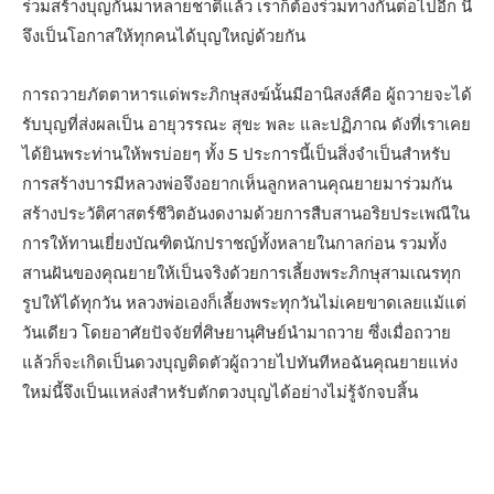
ร่วมสร้างบุญกันมาหลายชาติแล้ว เราก็ต้องร่วมทางกันต่อไปอีก นี้
จึงเป็นโอกาสให้ทุกคนได้บุญใหญ่ด้วยกัน
การถวายภัตตาหารแด่พระภิกษุสงฆ์นั้นมีอานิสงส์คือ ผู้ถวายจะได้
รับบุญที่ส่งผลเป็น อายุวรรณะ สุขะ พละ และปฏิภาณ ดังที่เราเคย
ได้ยินพระท่านให้พรบ่อยๆ ทั้ง 5 ประการนี้เป็นสิ่งจําเป็นสําหรับ
การสร้างบารมีหลวงพ่อจึงอยากเห็นลูกหลานคุณยายมาร่วมกัน
สร้างประวัติศาสตร์ชีวิตอันงดงามด้วยการสืบสานอริยประเพณีใน
การให้ทานเยี่ยงบัณฑิตนักปราชญ์ทั้งหลายในกาลก่อน รวมทั้ง
สานฝันของคุณยายให้เป็นจริงด้วยการเลี้ยงพระภิกษุสามเณรทุก
รูปให้ได้ทุกวัน หลวงพ่อเองก็เลี้ยงพระทุกวันไม่เคยขาดเลยแม้แต่
วันเดียว โดยอาศัยปัจจัยที่ศิษยานุศิษย์นํามาถวาย ซึ่งเมื่อถวาย
แล้วก็จะเกิดเป็นดวงบุญติดตัวผู้ถวายไปทันทีหอฉันคุณยายแห่ง
ใหม่นี้จึงเป็นแหล่งสําหรับตักตวงบุญได้อย่างไม่รู้จักจบสิ้น