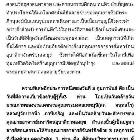
ศาสนวัตถุศาสนทายาท และศาสนธรรมฝึกตน ทนหิว บําเพ็ญตบะ
ทําประโยชน์ให้แก่โลกดังนั้นพิธีสลายร่างของคุณยายซึ่งมีพระ
ภิกษุสงฆ์นับแสนรูปเมตตาเดินทางมาเป็นเนื้อนาบุญนี้จึงควรค่า
อย่างยิ่งสําหรับการบันทึกไว้ในประวัติศาสตร์ ถือเป็นวันพิเศษและ
เป็นวันที่ดีที่สุดวันหนึ่งของพระพุทธศาสนา เป็นเหตุการณ์ที่เกิด
ขึ้นได้ยาก และนับเป็นเกียรติอย่างยิ่งแด่คุณยายอาจารย์มหารัตน
อุบาสิกาจันทร์ขนนกยูง ซึ่งท่านได้ถือกําเนิดขึ้นมาในโลกนี้เพื่อ
ทุ่มเทชีวิตจิตใจสร้างบุญบารมีเชิดชูทํานุบํารุง และเผยแผ่
พระพุทธศาสนาตลอดอายุขัยของท่าน
ความพิเศษอีกประการหนึ่งของวันที่ 3 กุมภาพันธ์ คือ เป็น
วันที่มีความเกี่ยวข้องกับผู้รู้ทั้ง3 ท่าน โดยเป็นวันคล้ายวัน
มรณภาพของพระเดชพระคุณพระมงคลเทพมุนี(สด จนฺทสโร)
หลวงปู่วัดปากน้ํา ภาษีเจริญ และเป็นวันคล้ายวันละสังขารของ
คุณยายอาจารย์มหารัตนอุบาสิกาทองสุข สําแดงปั้นผู้เป็นปฐมา
จารย์สอนธรรมะให้กับคุณยายอาจารย์จันทร์อีกด้วย 3 เหตุการณ์
ที่เนื่องด้วยบุคคลสําคัญ 3 ท่าน คือ ผู้ค้นพบวิชชาธรรมกาย ผู้