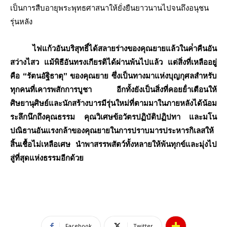
เป็นการสืบอายุพระพุทธศาสนาให้ยั่งยืนยาวนานไปจนถึงอนุชน
รุ่นหลัง
ไฟแก้วอันบริสุทธิ์ได้สลายร่างของคุณยายแล้วในค่ําคืนอัน
สว่างไสว แม้พิธีอันทรงเกียรติได้ผ่านพ้นไปแล้ว แต่สิ่งที่เหลืออยู่
คือ “รัตนอัฐิธาตุ” ของคุณยาย ซึ่งเป็นทางมาแห่งบุญกุศลสําหรับ
ทุกคนที่เคารพสักการบูชา อีกทั้งยังเป็นสิ่งที่คอยย้ําเตือนให้
ศิษยานุศิษย์และนักสร้างบารมีรุ่นใหม่ที่ตามมาในภายหลังได้น้อม
ระลึกนึกถึงคุณธรรม คุณวิเศษข้อวัตรปฏิบัติปฏิปทา และมโน
ปณิธานอันแรงกล้าของคุณยายในการปราบมารประหารกิเลสให้
สิ้นเชื้อไม่เหลือเศษ นําพาสรรพสัตว์ทั้งหลายให้พ้นทุกข์และมุ่งไป
สู่ที่สุดแห่งธรรมอีกด้วย
Facebook
Twitter