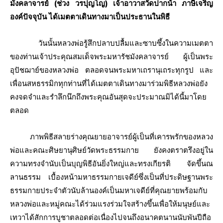
มังคลาจารย์ (ช่วง วรปุญโญ) เจ้าอาวาสวัดปากน้ํา ภาษีเจริญ
องค์ปัจจุบัน ได้เมตตาเดินทางมาเป็นประธานในพิธี
วันนั้นหลวงพ่อรู้สึกปลาบปลื้มและซาบซึ้งในความเมตตา
ของท่านเจ้าประคุณสมเด็จพระมหารัชมังคลาจารย์ ผู้เป็นพระ
อุปัชฌาย์ของหลวงพ่อ ตลอดจนพระมหาเถรานุเถระทุกรูป และ
เพื่อนสหธรรมิกทุกท่านที่ได้เมตตาเดินทางมาร่วมพิธีหลวงพ่อยัง
คงจดจําและรําลึกนึกถึงพระคุณอันสุดจะประมาณมิได้นี้มาโดย
ตลอด
ภาพพิธีสลายร่างคุณยายอาจารย์ผู้เป็นที่เคารพรักของหลวง
พ่อและคณะศิษยานุศิษย์วัดพระธรรมกาย ยังคงตราตรึงอยู่ใน
ความทรงจํานับเป็นบุญพิธีอันยิ่งใหญ่และทรงเกียรติ จัดขึ้นณ
ลานธรรม เบื้องหน้ามหาธรรมกายเจดีย์ซึ่งเป็นที่ประดิษฐานพระ
ธรรมกายประจําตัวนับล้านองค์เป็นมหาเจดีย์ที่คุณยายพร้อมกับ
หลวงพ่อและหมู่คณะได้ร่วมแรงร่วมใจสร้างขึ้นเพื่อให้มนุษย์และ
เทวาได้สักการบูชาตลอดต่อเนื่องไปจนถึงอนาคตนานนับพันปีถือ