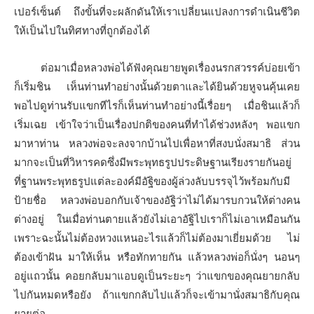
เปอร์เซ็นต์ ถึงขั้นที่จะผลักดันให้เราเปลี่ยนแปลงการดําเนินชีวิต
ให้เป็นไปในทิศทางที่ถูกต้องได้
ต่อมาเมื่อหลวงพ่อได้ฟังคุณยายพูดเรื่องนรกสวรรค์บ่อยเข้า
ก็เริ่มชิน เห็นท่านทําอย่างนั้นด้วยตาและได้ยินด้วยหูจนคุ้นเคย
พอไปดูท่านรับแขกทีไรก็เห็นท่านทําอย่างนี้เรื่อยๆ เมื่อชินแล้วก็
เริ่มเฉย เข้าใจว่าเป็นเรื่องปกติของคนที่ทําได้ช่วงหลังๆ พอแขก
มาหาท่าน หลวงพ่อจะลงจากบ้านไปเพื่อหาที่สงบนั่งสมาธิ ส่วน
มากจะเป็นที่วิหารคดซึ่งมีพระพุทธรูปประดิษฐานเรียงรายกันอยู่
ที่ฐานพระพุทธรูปแต่ละองค์มีอัฐิของผู้ล่วงลับบรรจุไว้พร้อมกับมี
ป้ายชื่อ หลวงพ่อบอกกับเจ้าของอัฐิว่าไม่ได้มารบกวนให้ต่างคน
ต่างอยู่ ในเมื่อท่านตายแล้วยังไม่เอาอัฐิไปเราก็ไม่เอาเหมือนกัน
เพราะฉะนั้นไม่ต้องหวงแหนอะไรแล้วก็ไม่ต้องมาเยี่ยมด้วย ไม่
ต้องเข้าฝัน มาให้เห็น หรือทักทายกัน แล้วหลวงพ่อก็นั่งๆ นอนๆ
อยู่แถวนั้น คอยกลับมาแอบดูเป็นระยะๆ ว่าแขกของคุณยายกลับ
ไปกันหมดหรือยัง ถ้าแขกกลับไปแล้วก็จะเข้ามานั่งสมาธิกับคุณ
ยายต่อ