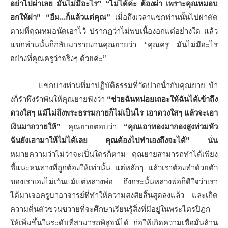
อย่าไปผ่าเลย มันไม่มีอะไร” “ไม่ได้ค่ะ ต้องผ่า เพราะคุณหมอบ
อกให้ผ่า” “อืม…ก็แล้วแต่คุณ”
เมื่อถึงเวลาแขกท่านนั้นไปผ่าตัด
ตามที่คุณหมอนัดเอาไว้ ปรากฏว่าไม่พบเนื้องอกแต่อย่างใด แล้ว
แขกท่านนั้นก็กลับมารายงานคุณยายว่า “คุณครู มันไม่มีอะไร
อย่างที่คุณครูว่าจริงๆ ด้วยค่ะ”
แขกบางท่านที่มาปฏิบัติธรรมที่วัดปากน้ํากับคุณยาย บ้า
งก็รําพึงรําพันให้คุณยายฟังว่า
“ช่วยฉันหน่อยเถอะให้ฉันได้เข้าถึง
ดวงใสๆ แม้ไม่ถึงพระธรรมกายก็ไม่เป็นไร เอาดวงใสๆ แล้วจะเอา
เงินมาถวายให้”
คุณยายตอบว่า
“คุณเอาทองมากองสูงท่วมหัว
ฉันยังเอามาให้ไม่ได้เลย คุณต้องไปทําเองถึงจะได้”
นั่น
หมายความว่าไม่ว่าจะเป็นใครก็ตาม คุณยายสามารถทําได้เพียง
ชี้แนะหนทางที่ถูกต้องให้เท่านั้น แต่หลักๆ แล้วเราต้องทําด้วยตัว
ของเราเองไม่เว้นแม้แต่หลวงพ่อ ถึงกระนั้นหลวงพ่อก็ดีใจว่าเรา
ได้มาเจอครูบาอาจารย์ที่ทําให้ความสงสัยสิ้นสุดลงแล้ว และเกิด
ความตื่นตัวขวนขวายที่จะศึกษาเรียนรู้สิ่งที่มีอยู่ในพระไตรปิฎก
ให้เพิ่มขึ้นในระดับที่สามารถพิสูจน์ได้ ก่อให้เกิดความเชื่อมั่นล้าน