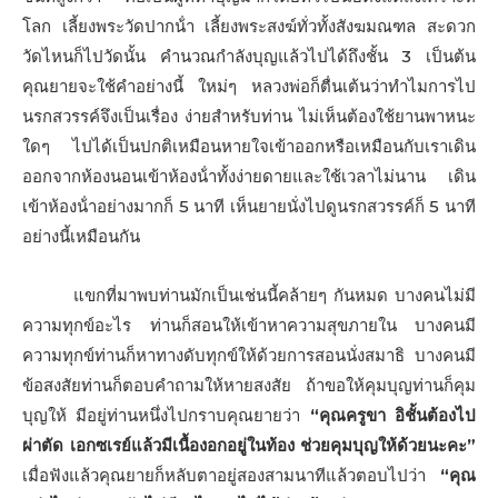
โลก เลี้ยงพระวัดปากน้ํา เลี้ยงพระสงฆ์ทั่วทั้งสังฆมณฑล สะดวก
วัดไหนก็ไปวัดนั้น คํานวณกําลังบุญแล้วไปได้ถึงชั้น 3 เป็นต้น
คุณยายจะใช้คําอย่างนี้ ใหม่ๆ หลวงพ่อก็ตื่นเต้นว่าทําไมการไป
นรกสวรรค์จึงเป็นเรื่อง ง่ายสําหรับท่าน ไม่เห็นต้องใช้ยานพาหนะ
ใดๆ ไปได้เป็นปกติเหมือนหายใจเข้าออกหรือเหมือนกับเราเดิน
ออกจากห้องนอนเข้าห้องน้ําทั้งง่ายดายและใช้เวลาไม่นาน เดิน
เข้าห้องน้ําอย่างมากก็ 5 นาที เห็นยายนั่งไปดูนรกสวรรค์ก็ 5 นาที
อย่างนี้เหมือนกัน
แขกที่มาพบท่านมักเป็นเช่นนี้คล้ายๆ กันหมด บางคนไม่มี
ความทุกข์อะไร ท่านก็สอนให้เข้าหาความสุขภายใน บางคนมี
ความทุกข์ท่านก็หาทางดับทุกข์ให้ด้วยการสอนนั่งสมาธิ บางคนมี
ข้อสงสัยท่านก็ตอบคําถามให้หายสงสัย ถ้าขอให้คุมบุญท่านก็คุม
บุญให้ มีอยู่ท่านหนึ่งไปกราบคุณยายว่า
“คุณครูขา อิชั้นต้องไป
ผ่าตัด เอกซเรย์แล้วมีเนื้องอกอยู่ในท้อง ช่วยคุมบุญให้ด้วยนะคะ”
เมื่อฟังแล้วคุณยายก็หลับตาอยู่สองสามนาทีแล้วตอบไปว่า
“คุณ