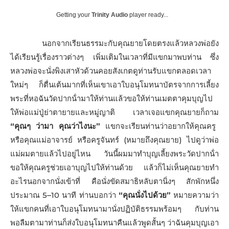
Getting your
Trinity Audio
player ready...
นอกจากเรียนธรรมะกับคุณยายโดยตรงแล้วหลวงพ่อยัง
ได้เรียนรู้เรื่องราวต่างๆ เพิ่มเติมในเวลาที่มีแขกมาพบท่าน ซึ่ง
หลวงพ่อจะนั่งพิงเสาหัวด้วนคอยสังเกตดูท่านรับแขกตลอดเวลา
ใหม่ๆ ก็ตื่นเต้นมากที่เห็นเขาเอาใบอนุโมทนาบัตรจากการเลี้ยง
พระที่หอฉันวัดปากน้ํามาให้ท่านแล้วขอให้ท่านเมตตาคุมบุญไป
ให้พ่อแม่ปู่ย่าตายายและหมู่ญาติ เวลาเจอแขกคุณยายก็ถาม
“คุณๆ ว่ามา คุณว่าไงนะ”
แขกจะเรียนท่านว่าอยากให้คุณครู
หรือคุณแม่อาจารย์ หรือครูจันทร์ (หมายถึงคุณยาย) ไปดูว่าพ่อ
แม่ผมตายแล้วไปอยู่ไหน วันนี้ผมมาทําบุญเลี้ยงพระวัดปากน้ํา
ขอให้คุณครูช่วยเอาบุญไปให้ท่านด้วย แล้วก็ไม่เห็นคุณยายทํา
อะไรนอกจากนั่งเข้าที่ คือนั่งขัดสมาธิหลับตานิ่งๆ สักพักหนึ่ง
ประมาณ 5–10 นาที ท่านบอกว่า
“คุณนั่งไปด้วย”
หมายความว่า
ให้แขกคนที่เอาใบอนุโมทนามานั่งปฏิบัติธรรมพร้อมๆ กับท่าน
พอลืมตามาท่านก็ส่งใบอนุโมทนาคืนแล้วพูดสั้นๆ ว่าฉันคุมบุญเอา