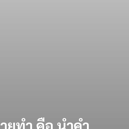
ายทํา คือ นําคํา