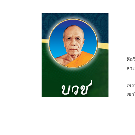
คือ
สวะ
เพร
เขาไ
เกิด
ใบนี