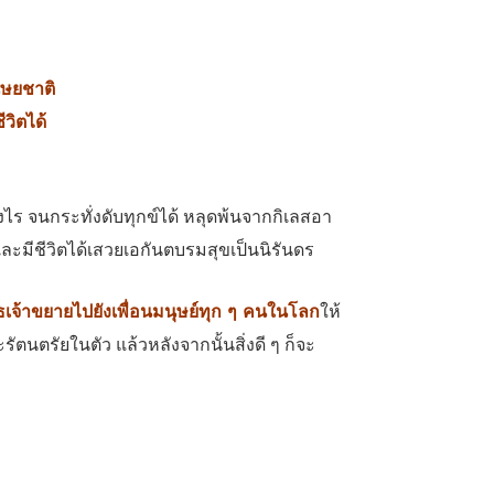
ุษยชาติ
วิตได้
ไร จนกระทั่งดับทุกข์ได้ หลุดพ้นจากกิเลสอา
และมีชีวิตได้เสวยเอกันตบรมสุขเป็นนิรันดร
ทธเจ้าขยายไปยังเพื่อนมนุษย์ทุก ๆ คนในโลก
ให้
ะรัตนตรัยในตัว แล้วหลังจากนั้นสิ่งดี ๆ ก็จะ
๒๒ กรกฎาคม พ.ศ. ๒๕๕๐