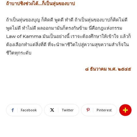
ถ้าบาปชิงช่วงได้…ก็เป็นหุ่นของบาป
ถ้าเป็นหุ่นของบุญ ก็คิดดี พูดดี ทําดี ถ้าเป็นหุ่นของบาปก็คิดไม่ดี
พูดไม่ดี ทําไม่ดี ผลออกมามันก็ตรงกันข้าม นี่คือกฎแห่งกรรม
Law of Kamma มันเป็นอย่างนี้ เราจะต้องศึกษาให้เข้าใจ แล้วก็
ต้องเลือกทําแต่สิ่งที่ดี ที่จะนําพาชีวิตไปสู่ความสุขความสําเร็จใน
ชีวิตทุกระดับ
๘ ธันวาคม พ.ศ. ๒๕๔๕
Facebook
Twitter
Pinterest