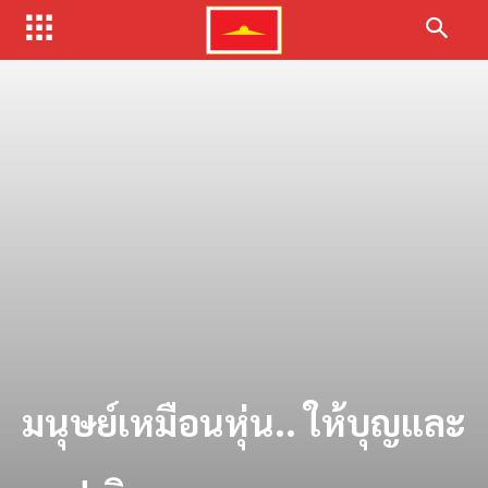
มนุษย์เหมือนหุ่น.. ให้บุญและ