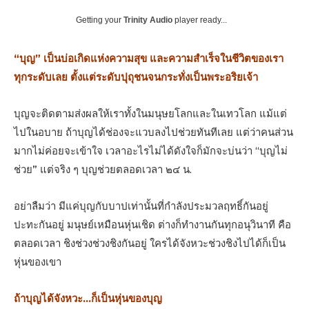
Getting your
Trinity Audio
player ready...
“บุญ” เป็นบ่อเกิดแห่งความสุข และความสําเร็จในชีวิตของเรา
ทุกระดับเลย ตั้งแต่ระดับปุถุชนจนกระทั่งเป็นพระอริยเจ้า
บุญจะติดตามส่งผลให้เราทั้งในมนุษยโลกและในเทวโลก แม้แต่
ไปในอบาย ถ้าบุญได้ช่องจะแวบลงไปช่วยทันทีเลย แต่ว่าคนส่วน
มากไม่ค่อยจะเข้าใจ เวลาอะไรไม่ได้ดังใจก็มักจะบ่นว่า “บุญไม่
ช่วย” แต่จริง ๆ บุญช่วยตลอดเวลา ๒๔ น.
อย่าลืมว่า มีแค่บุญกับบาปเท่านั้นที่กําลังประมวลฤทธิ์กันอยู่
ปะทะกันอยู่ มนุษย์เหมือนหุ่นเชิด ต่างก็ทํางานกันทุกอนุวินาที คือ
ตลอดเวลา ชิงช่วงช่วงชิงกันอยู่ ใครได้จังหวะช่วงชิงไปได้ก็เป็น
หุ่นของเขา
ถ้าบุญได้จังหวะ…ก็เป็นหุ่นของบุญ