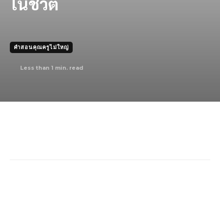
ในชีวิต
คำสอนคุณครูไม่ใหญ่
Less than 1
min. read