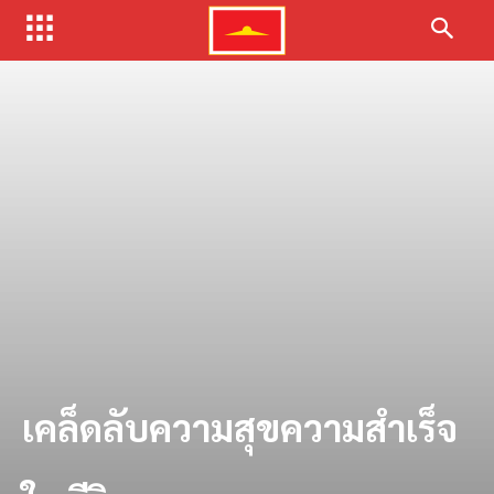
เคล็ดลับความสุขความสําเร็จ