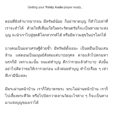
Getting your
Trinity Audio
player ready...
ตอนที่ยังลําบากยากจน มีทรัพย์น้อย ก็อย่าขาดบุญ ก็ทําไปเท่าที่
เราจะทําได้ ด้วยใจที่เลื่อมใสในพระรัตนตรัยก็จะเป็นทางมาแห่ง
บุญ จะนําเราไปสู่สุคติโลกสวรรค์ได้ หรือมีความสุขในปรโลกได้
บางคนเป็นมหาเศรษฐีด้วยซ้ำ มีทรัพย์ตั้งเยอะ เป็นหมื่นเป็นแสน
ล้าน แต่ตอนเป็นมนุษย์สั่งสมแต่บาปอกุศล ตายแล้วไปตกมหา
นรกก็มี เพราะฉะนั้น จนแต่ทําบุญ ดีกว่ารวยแล้วทําบาป ดังนั้น
อย่าไปคิดว่าขอให้เรารวยก่อน แล้วค่อยทําบุญ ทําไปเรื่อย ๆ เท่า
ที่เรามีนี่แหละ
มีพระผ่านหน้าบ้าน เราก็ใส่บาตรพระ พระไม่ผ่านหน้าบ้าน เราก็
ไปเลี้ยงพระที่วัด หรือไปปัดกวาดลานวัดอะไรต่าง ๆ ก็จะเป็นทาง
มาแห่งบุญของเราได้