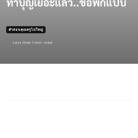
ทําบุญเยอะแล้ว..ขอพักแป๊บ
คำสอนคุณครูไม่ใหญ่
Less than 1
min. read