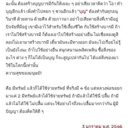
ฉะนั้น ต้องสร้างบุญบารมีกันให้เยอะ ๆ อย่าเสียเวลาคิดว่า โอ ! ทํา
บุญอีกแล้ว เพิ่งทําไปหยก ๆ ชวนอีกแล้ว
“บุญ”
ต้องทํากันทุกอนุ
วินาที ด้วยทาน ด้วยศีล ด้วยภาวนา อย่าไปเสียดายสิ่งที่เรามีอยู่
ปัจจัยที่มีอยู่ เขามีเอาไว้สําหรับใช้เลี้ยงชีวิต กับใช้สร้างบารมี ถ้า
เราไม่ใช้สร้างบารมี ก็ต้องเอาไปใช้สร้างอย่างอื่น ไม่เชื่อลองดูสิ
ลองไม่เอามาสร้างบารมี เดี๋ยวมันจะมีทางออก มันจะไปเรื่อยไม่รู้
เป็นยังไงนะ ถ้าไปใช้อย่างอื่น สนุกสนานเพลิดเพลิน ซื้อสิ่งของ
อะไร ต่าง ๆ ก็ไม่ได้เป็นบุญ ก็จะสูญเปล่ากันไป ได้แค่สิ่งของมา
ใช้ในโลกนี้เท่านั้น
ความสุขของมนุษย์1
คือ มีทรัพย์ แล้วก็ได้ใช้จ่ายทรัพย์ ที่จริงมี 4 ข้อ แต่หลวงพ่อขอยก
มาแค่ 2 มีทรัพย์แล้วได้ใช้จ่ายทรัพย์ ถ้ามีแล้วได้ใช้นี่ ปลื้ม ถ้ามี
แล้วไม่ได้ใช้ ไม่ปลื้ม แต่จะใช้อย่างไรถึงจะปลื้มมากกว่ากัน ผู้มี
ปัญญา ต้องคิดให้ดี ๆ
3 มกราคม พ.ศ. 2546