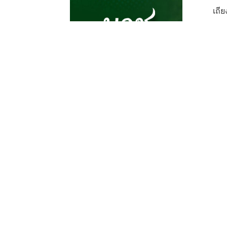
เถี
สงส
นิพ
ถ้า
แล้
กิเ
คน