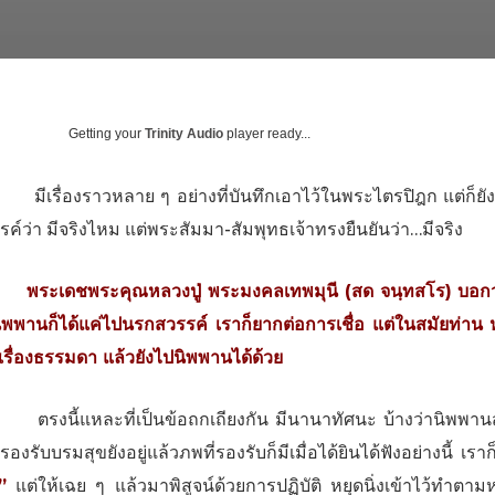
Getting your
Trinity Audio
player ready...
รื่องราวหลาย ๆ อย่างที่บันทึกเอาไว้ในพระไตรปิฎก แต่ก็ยังเป็
รค์ว่า มีจริงไหม แต่พระสัมมา-สัมพุทธเจ้าทรงยืนยันว่า…มีจริง
เดชพระคุณหลวงปู่ พระมงคลเทพมุนี (สด จนฺทสโร) บอกว่าถึ
ิพพานก็ได้แค่ไปนรกสวรรค์ เราก็ยากต่อการเชื่อ แต่ในสมัยท่าน หร
นเรื่องธรรมดา แล้วยังไปนิพพานได้ด้วย
นี้แหละที่เป็นข้อถกเถียงกัน มีนานาทัศนะ บ้างว่านิพพานสูญห
องรับบรมสุขยังอยู่แล้วภพที่รองรับก็มีเมื่อได้ยินได้ฟังอย่างนี้ เ
อ”
แต่ให้เฉย ๆ แล้วมาพิสูจน์ด้วยการปฏิบัติ หยุดนิ่งเข้าไว้ทําตามหล