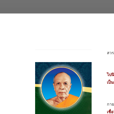
มีเ
สวร
พระ
ไปน
เป็
ตรง
กายร
เชื่