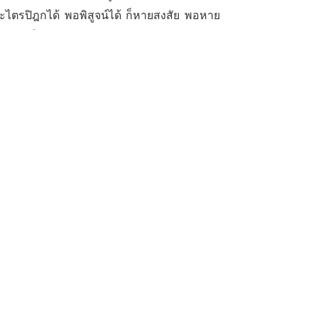
พระไตรปิฎกได้ พอพิสูจน์ได้ ก็หายสงสัย พอหาย
าความเห็นให้ตรงต่อเป้าหมายของชีวิต คือ ไป
ถึงพระธรรมกายแล้ว จะมีแต่เลื่อมใสไม่สงสัย
หละ เพราะว่ากิจที่จะต้องทําให้หลุดพ้นจาก
ัมมาสัมพุทธเจ้าที่พระองค์ทรงสอนมนุษย์ทุก
2 พฤศจิกายน พ.ศ. 2546
Pinterest
WhatsApp