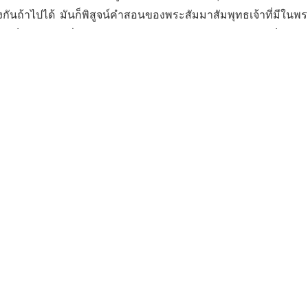
ยงกันถ้าไปได้ มันก็พิสูจน์คําสอนของพระสัมมาสัมพุทธเจ้าที่มีใน
ัย ก็เกิดความเลื่อมใส ทําให้มีศรัทธา อยากปฏิบัติธรรม ก็จะทํ
พานจะหายสงสัย เมื่อเข้าถึงพระธรรมกาย
ยังไม่เข้าถึงพระธรรมกายแม้เลื่อมใส แต่ก็ยังสงสัย แต่ถ้าเข้า
วจะหมดความสงสัยอย่างสมบูรณ์ เมื่อเข้าถึงกายธรรมอรหัต นั่นแ
ลสอาสวะหมดแล้วมีกายธรรมอรหัตปรากฏอยู่ นี่คือ คําสอนของพระส
ในโลก
Facebook
Twitter
แบ่งปัน